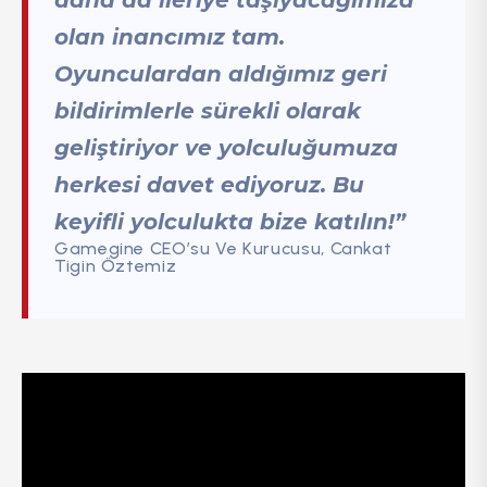
olan inancımız tam.
Oyunculardan aldığımız geri
bildirimlerle sürekli olarak
geliştiriyor ve yolculuğumuza
herkesi davet ediyoruz. Bu
keyifli yolculukta bize katılın!”
Gamegine CEO’su Ve Kurucusu, Cankat
Tigin Öztemiz