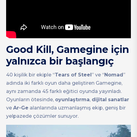
Good Kill, Gamegine için
yalnızca bir başlangıç
40 kişilik bir ekiple “
Tears of Steel
” ve “
Nomad
”
adında iki farklı oyun daha geliştiren Gamegine,
aynı zamanda 45 farklı eğitici oyunda yayınladı.
Oyunların ötesinde,
oyunlaştırma
,
dijital
sanatlar
ve
Ar-Ge
alanlarında uzmanlaşmış ekip, geniş bir
yelpazede çözümler sunuyor.