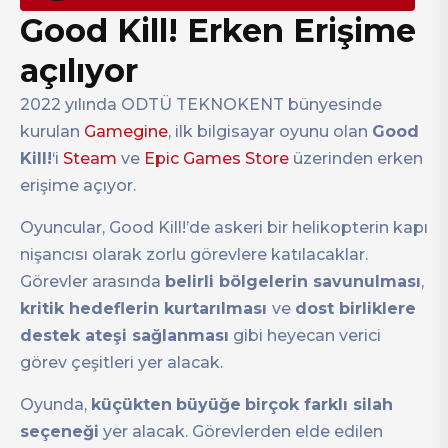
Good Kill! Erken Erişime
açılıyor
2022 yılında ODTÜ TEKNOKENT bünyesinde
kurulan
Gamegine
, ilk bilgisayar oyunu olan
Good
Kill!
‘i
Steam
ve
Epic Games Store
üzerinden erken
erişime açıyor.
Oyuncular, Good Kill!’de askeri bir helikopterin kapı
nişancısı olarak zorlu görevlere katılacaklar.
Görevler arasında
belirli bölgelerin savunulması
,
kritik hedeflerin kurtarılması
ve
dost birliklere
destek ateşi sağlanması
gibi heyecan verici
görev çeşitleri yer alacak.
Oyunda,
küçükten
büyüğe
birçok farklı silah
seçeneği
yer alacak. Görevlerden elde edilen