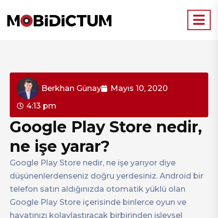
Berkhan Günay
Mayıs 10, 2020
4:13 pm
Google Play Store nedir,
ne işe yarar?
Google Play Store nedir, ne işe yarıyor diye
düşünenlerdenseniz doğru yerdesiniz. Android bir
telefon satın aldığınızda otomatik yüklü olan
Google Play Store içerisinde binlerce oyun ve
hayatınızı kolaylaştıracak birbirinden işlevsel