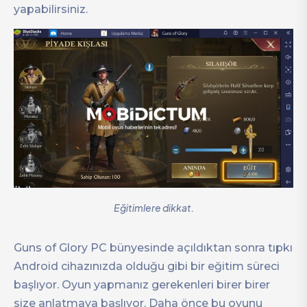
yapabilirsiniz.
Eğitimlere dikkat.
Guns of Glory PC bünyesinde açıldıktan sonra tıpkı
Android cihazınızda olduğu gibi bir eğitim süreci
başlıyor. Oyun yapmanız gerekenleri birer birer
size anlatmaya başlıyor. Daha önce bu oyunu