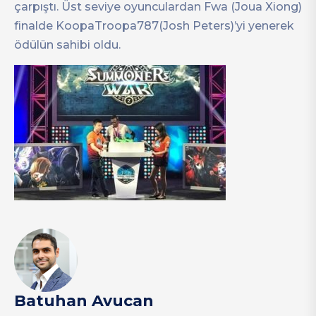
çarpıştı. Üst seviye oyunculardan Fwa (Joua Xiong)
finalde KoopaTroopa787(Josh Peters)’yi yenerek
ödülün sahibi oldu.
Batuhan Avucan