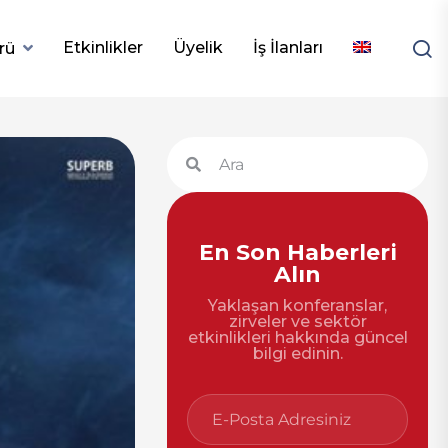
Etkinlikler
Üyelik
İş İlanları
rü
En Son Haberleri
Alın
Yaklaşan konferanslar,
zirveler ve sektör
etkinlikleri hakkında güncel
bilgi edinin.