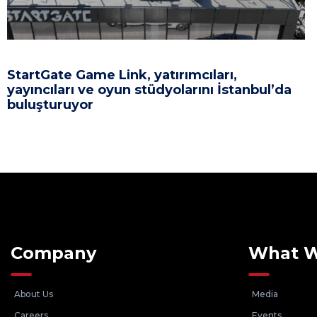
StartGate Game Link, yatırımcıları,
yayıncıları ve oyun stüdyolarını İstanbul’da
buluşturuyor
Company
What 
About Us
Media
Careers
Events