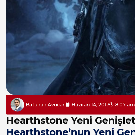
Batuhan Avucan
Haziran 14, 2017
8:07 am
Hearthstone Yeni Genişle
Hearthstone’nun Yeni Gen