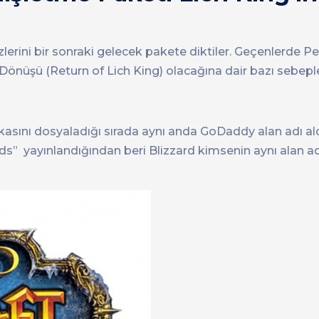
rini bir sonraki gelecek pakete diktiler. Geçenlerde Pe
n Dönüşü (Return of Lich King) olacağına dair bazı sebeple
rkasını dosyaladığı sırada aynı anda GoDaddy alan adı al
s” yayınlandığından beri Blizzard kimsenin aynı alan a