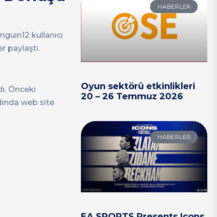
HABERLER
nguin12 kullanıcı
r paylaştı.
Oyun sektörü etkinlikleri
dı. Önceki
20 – 26 Temmuz 2026
dında web site
HABERLER
EA SPORTS Presents Icons