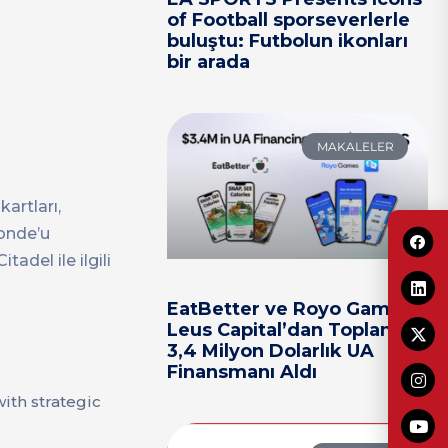
of Football sporseverlerle
buluştu: Futbolun ikonları
bir arada
MAKALELER
kartları,
monde’u
adel ile ilgili
EatBetter ve Royo Games,
Leus Capital’dan Toplam
3,4 Milyon Dolarlık UA
Finansmanı Aldı
th strategic