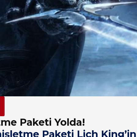
tme Paketi Yolda!
işletme Paketi Lich King’i