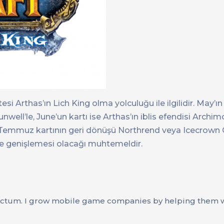
si Arthas’ın Lich King olma yolculuğu ile ilgilidir. May’ın 
nwell’le, June’un kartı ise Arthas’ın iblis efendisi Archi
. Temmuz kartının geri dönüşü Northrend veya Icecrown Cit
one genişlemesi olacağı muhtemeldir.
ctum. I grow mobile game companies by helping them wi