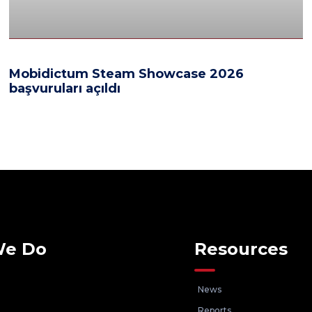
Mobidictum Steam Showcase 2026
başvuruları açıldı
We Do
Resources
News
Reports