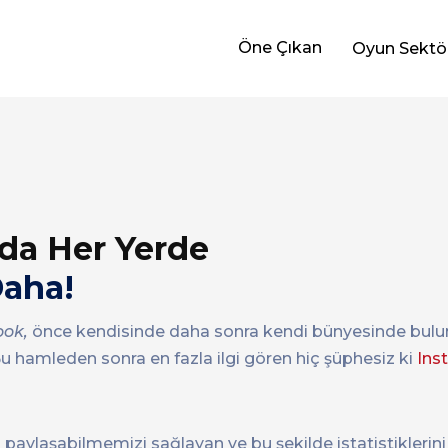
Öne Çıkan
Oyun Sektö
nda Her Yerde
Daha!
ok,
önce kendisinde daha sonra kendi bünyesinde bul
u hamleden sonra en fazla ilgi gören hiç şüphesiz ki
Ins
a
paylaşabilmemizi sağlayan ve bu şekilde istatistiklerini