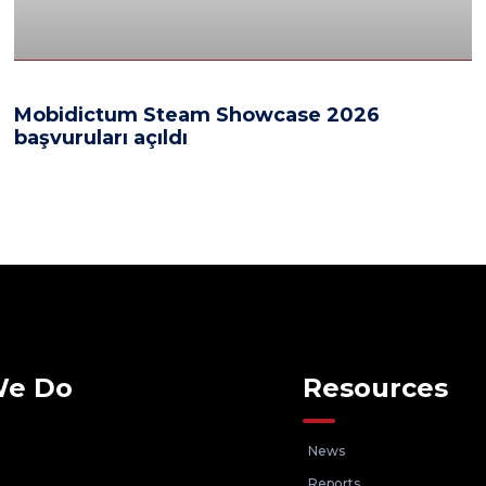
Mobidictum Steam Showcase 2026
başvuruları açıldı
We Do
Resources
News
Reports