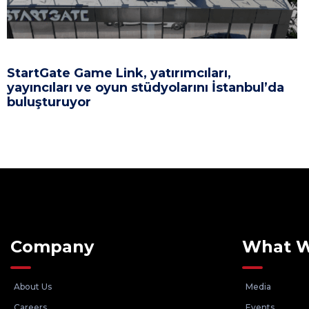
StartGate Game Link, yatırımcıları,
yayıncıları ve oyun stüdyolarını İstanbul’da
buluşturuyor
Company
What 
About Us
Media
Careers
Events