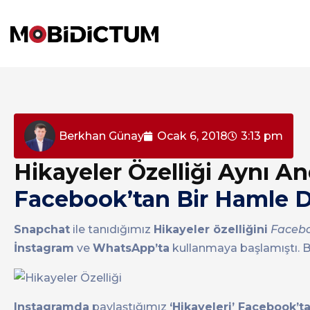
Berkhan Günay
Ocak 6, 2018
3:13 pm
Hikayeler Özelliği Aynı A
Facebook’tan Bir Hamle 
Snapchat
ile tanıdığımız
Hikayeler özelliğini
Facebo
İnstagram
ve
WhatsApp’ta
kullanmaya başlamıştı. B
Instagramda
paylaştığımız
‘Hikayeleri’ Facebook’t