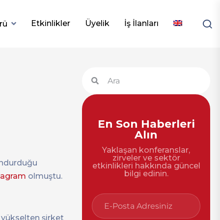
Etkinlikler
Üyelik
İş İlanları
rü
En Son Haberleri
Alın
Yaklaşan konferanslar,
zirveler ve sektör
undurduğu
etkinlikleri hakkında güncel
bilgi edinin.
tagram
olmuştu.
 yükselten şirket