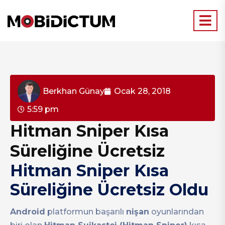
Berkhan Günay
Ocak 28, 2018
5:59 pm
Hitman Sniper Kısa
Süreliğine Ücretsiz
Hitman Sniper Kısa
Süreliğine Ücretsiz Oldu
Android
platformun başarılı
nişan
oyunlarından