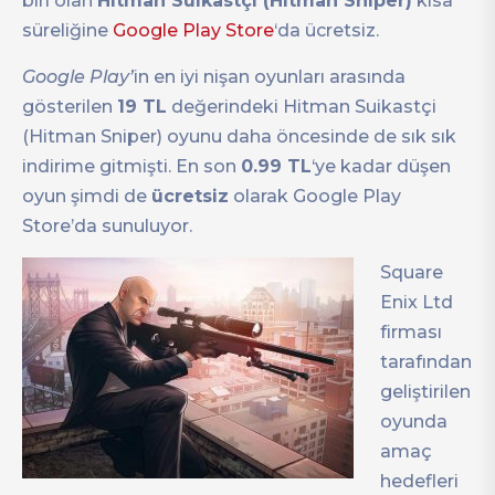
biri olan
Hitman Suikastçi (Hitman Sniper)
kısa
süreliğine
Google Play Store
‘da ücretsiz.
Google Play’
in en iyi nişan oyunları arasında
gösterilen
19 TL
değerindeki Hitman Suikastçi
(Hitman Sniper) oyunu daha öncesinde de sık sık
indirime gitmişti. En son
0.99 TL
‘ye kadar düşen
oyun şimdi de
ücretsiz
olarak Google Play
Store’da sunuluyor.
Square
Enix Ltd
firması
tarafından
geliştirilen
oyunda
amaç
hedefleri