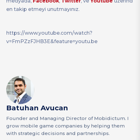
medyada,
Facebook
,
Twitter
, ve
Youtube
üzerind
en takip etmeyi unutmayınız.
https://www.youtube.com/watch?
v=FmPZzFJHB3E&feature=youtu.be
Batuhan Avucan
Founder and Managing Director of Mobidictum. I
grow mobile game companies by helping them
with strategic decisions and partnerships.