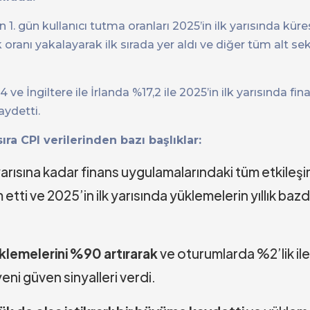
. gün kullanıcı tutma oranları 2025’in ilk yarısında küre
oranı yakalayarak ilk sırada yer aldı ve diğer tüm alt sek
e İngiltere ile İrlanda %17,2 ile 2025’in ilk yarısında fin
aydetti.
a CPI verilerinden bazı başlıklar:
yarısına kadar finans uygulamalarındaki tüm etkileşi
tti ve 2025’in ilk yarısında yüklemelerin yıllık baz
üklemelerini %90 artırarak
ve oturumlarda %2’lik il
ni güven sinyalleri verdi.