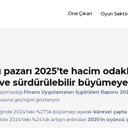
Öne Çıkan
Oyun Sektö
 pazarı 2025’te hacim odakl
e sürdürülebilir büyümeye
yayımladığı
Finans Uygulamaları İçgörüleri Raporu 20
asına geçtiğini gösteriyor.
ğinde 2024’teki %27’lik büyümeyi aşarak
küresel çapta 
kilde 2024’teki %24’lük artışın ardından
2025’in üçüncü 