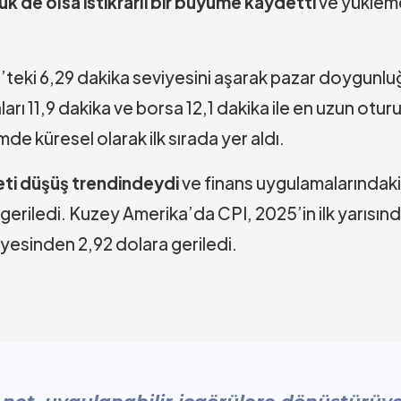
ük de olsa istikrarlı bir büyüme kaydetti
ve yükleme
3’teki 6,29 dakika seviyesini aşarak pazar doygun
aları 11,9 dakika ve borsa 12,1 dakika ile en uzun otur
mde küresel olarak ilk sırada yer aldı.
yeti düşüş trendindeydi
ve finans uygulamalarındak
a geriledi. Kuzey Amerika’da CPI, 2025’in ilk yarısı
yesinden 2,92 dolara geriledi.