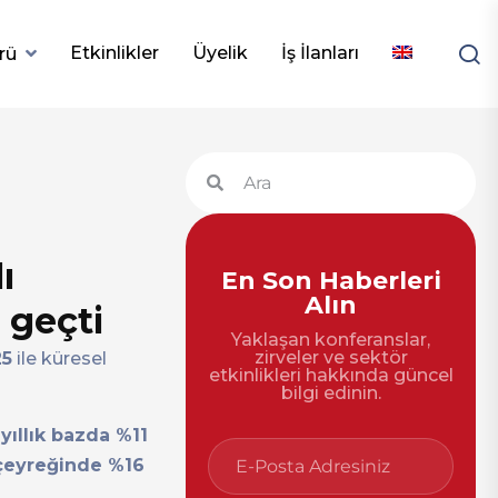
Etkinlikler
Üyelik
İş İlanları
rü
ı
En Son Haberleri
Alın
 geçti
Yaklaşan konferanslar,
zirveler ve sektör
25
ile küresel
etkinlikleri hakkında güncel
bilgi edinin.
yıllık bazda %11
çeyreğinde %16