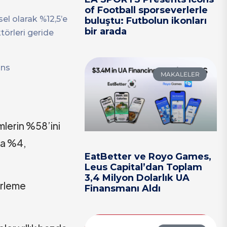
of Football sporseverlerle
sel olarak %12,5’e
buluştu: Futbolun ikonları
bir arada
törleri geride
ans
MAKALELER
mlerin %58’ini
da %4,
EatBetter ve Royo Games,
Leus Capital’dan Toplam
3,4 Milyon Dolarlık UA
erleme
Finansmanı Aldı