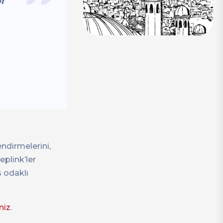
or
ndirmelerini,
eplink’ler
 odaklı
niz
.