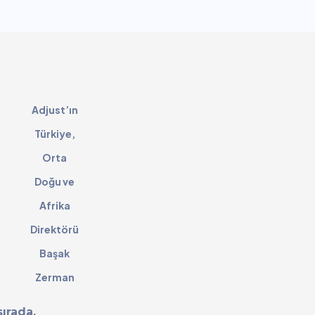
Adjust’ın
Türkiye,
Orta
Doğu ve
Afrika
Direktörü
Başak
Zerman
sırada.