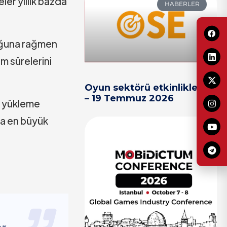
ler yıllık bazda
HABERLER
luğuna rağmen
um sürelerini
Oyun sektörü etkinlikleri 13
– 19 Temmuz 2026
i yükleme
nda en büyük