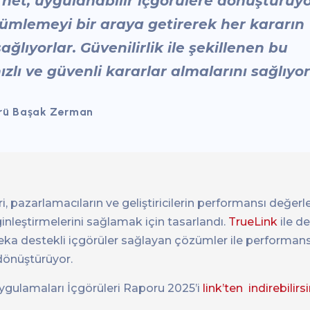
i net, uygulanabilir içgörülere dönüştürüy
lçümlemeyi bir araya getirerek her kararın
ğlıyorlar. Güvenilirlik ile şekillenen bu
zlı ve güvenli kararlar almalarını sağlıyor
törü Başak Zerman
 pazarlamacıların ve geliştiricilerin performansı değerle
nginleştirmelerini sağlamak için tasarlandı.
TrueLink
ile de
eka destekli içgörüler sağlayan çözümler ile performans
 dönüştürüyor.
 Uygulamaları İçgörüleri Raporu 2025’i
link’ten indirebilirsi