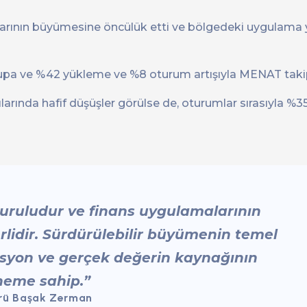
larının büyümesine öncülük etti ve bölgedeki uygulama y
upa ve %42 yükleme ve %8 oturum artışıyla MENAT takip
ında hafif düşüşler görülse de, oturumlar sırasıyla %3
kuruludur ve finans uygulamalarının
rlidir. Sürdürülebilir büyümenin temel
asyon ve gerçek değerin kaynağının
öneme sahip.”
törü Başak Zerman