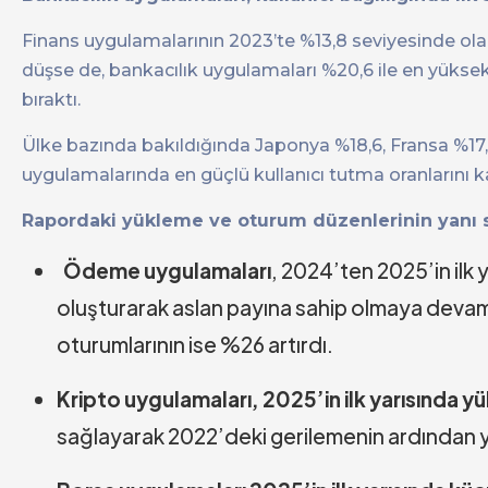
Finans uygulamalarının 2023’te %13,8 seviyesinde olan 1
düşse de, bankacılık uygulamaları %20,6 ile en yüksek 
bıraktı.
Ülke bazında bakıldığında Japonya %18,6, Fransa %17,4 v
uygulamalarında en güçlü kullanıcı tutma oranlarını k
Rapordaki yükleme ve oturum düzenlerinin yanı sır
Ödeme uygulamaları
, 2024’ten 2025’in ilk 
oluşturarak aslan payına sahip olmaya devam e
oturumlarının ise %26 artırdı.
Kripto uygulamaları, 2025’in ilk yarısında y
sağlayarak 2022’deki gerilemenin ardından ye