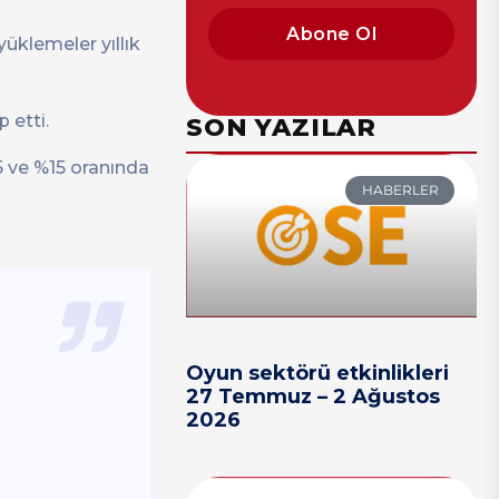
Abone Ol
üklemeler yıllık
 etti.
SON YAZILAR
5 ve %15 oranında
HABERLER
Oyun sektörü etkinlikleri
27 Temmuz – 2 Ağustos
2026