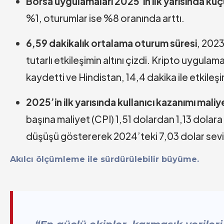
Borsa uygulamaları 2025’in ilk yarısında küç
%1, oturumlar ise %8 oranında arttı.
6,59 dakikalık ortalama oturum süresi
, 202
tutarlı etkileşimin altını çizdi. Kripto uygulam
kaydetti ve Hindistan, 14,4 dakika ile etkileşi
2025’in ilk yarısında kullanıcı kazanımı mali
başına maliyet (CPI) 1,51 dolardan 1,13 dolar
düşüşü göstererek 2024’teki 7,03 dolar sevi
Akılcı ölçümleme ile sürdürülebilir büyüme.