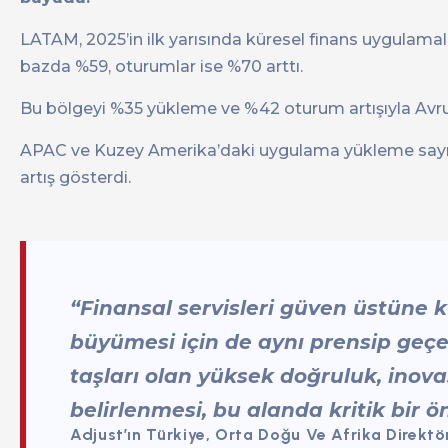
LATAM, 2025’in ilk yarısında küresel finans uygulama
bazda %59, oturumlar ise %70 arttı.
Bu bölgeyi %35 yükleme ve %42 oturum artışıyla Avr
APAC ve Kuzey Amerika’daki uygulama yükleme sayılar
artış gösterdi.
“Finansal servisleri güven üstüne 
büyümesi için de aynı prensip geçe
taşları olan yüksek doğruluk, inov
belirlenmesi, bu alanda kritik bir 
Adjust’ın Türkiye, Orta Doğu Ve Afrika Direk