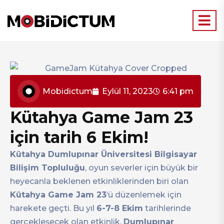
Mobidictum
Eylül 11, 2023
6:41 pm
Kütahya Game Jam 23
için tarih 6 Ekim!
Kütahya Dumlupınar Üniversitesi Bilgisayar
Bilişim Topluluğu
, oyun severler için büyük bir
heyecanla beklenen etkinliklerinden biri olan
Kütahya Game Jam 23
‘ü düzenlemek için
harekete geçti. Bu yıl
6-7-8 Ekim
tarihlerinde
gerçekleşecek olan etkinlik,
Dumlupınar