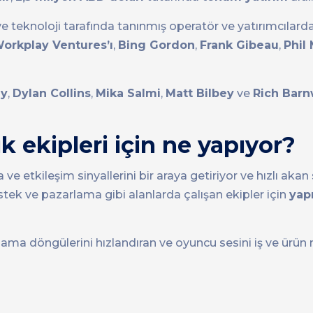
n ve teknoloji tarafında tanınmış operatör ve yatırımcılard
orkplay Ventures’ı
,
Bing Gordon
,
Frank Gibeau
,
Phil
y
,
Dylan Collins
,
Mika Salmi
,
Matt Bilbey
ve
Rich Barn
uk ekipleri için ne yapıyor?
etkileşim sinyallerini bir araya getiriyor ve hızlı akan 
, destek ve pazarlama gibi alanlarda çalışan ekipler için
yapı
porlama döngülerini hızlandıran ve oyuncu sesini iş ve ürün 