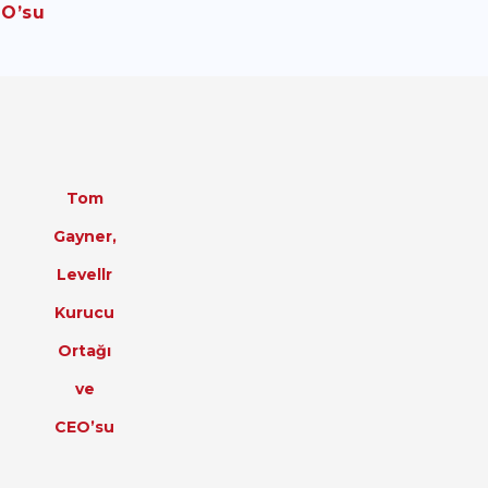
EO’su
Tom
Gayner,
Levellr
Kurucu
Ortağı
ve
CEO’su