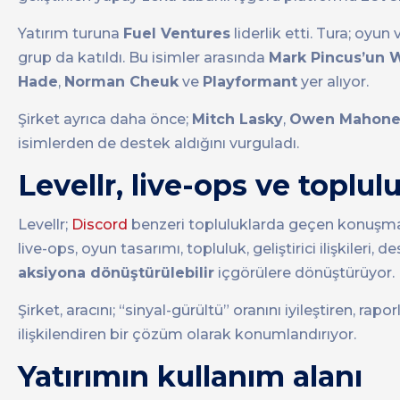
Yatırım turuna
Fuel Ventures
liderlik etti. Tura; oyu
grup da katıldı. Bu isimler arasında
Mark Pincus’un W
Hade
,
Norman Cheuk
ve
Playformant
yer alıyor.
Şirket ayrıca daha önce;
Mitch Lasky
,
Owen Mahone
isimlerden de destek aldığını vurguladı.
Levellr, live-ops ve toplul
Levellr;
Discord
benzeri topluluklarda geçen konuşma ve 
live-ops, oyun tasarımı, topluluk, geliştirici ilişkileri
aksiyona dönüştürülebilir
içgörülere dönüştürüyor.
Şirket, aracını; “sinyal-gürültü” oranını iyileştiren, ra
ilişkilendiren bir çözüm olarak konumlandırıyor.
Yatırımın kullanım alanı