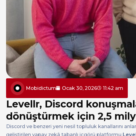
Mobidictum
Ocak 30, 2026
11:42 am
Levellr, Discord konuşmal
dönüştürmek için 2,5 mily
Discord ve benzeri yeni nesil topluluk kanallarını a
geliştirilen yapay zekâ tabanlı içgörü platformu
Level