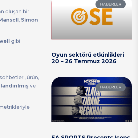
HABERLER
an oluşan bir
 Mansell
,
Simon
well
gibi
Oyun sektörü etkinlikleri
20 – 26 Temmuz 2026
sohbetleri, ürün,
landırılmış
ve
HABERLER
metrikleriyle
EA SPORTS Presents Icons