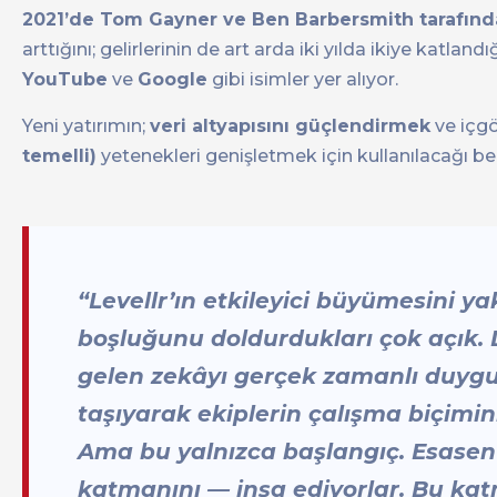
2021’de Tom Gayner ve Ben Barbersmith tarafında
arttığını; gelirlerinin de art arda iki yılda ikiye katlan
YouTube
ve
Google
gibi isimler yer alıyor.
Yeni yatırımın;
veri altyapısını güçlendirmek
ve içgö
temelli)
yetenekleri genişletmek için kullanılacağı beli
“Levellr’ın etkileyici büyümesini ya
boşluğunu doldurdukları çok açık. 
gelen zekâyı gerçek zamanlı duygu (s
taşıyarak ekiplerin çalışma biçimini
Ama bu yalnızca başlangıç. Esasen
katmanını — inşa ediyorlar. Bu kat