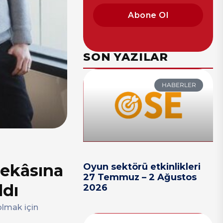
Abone Ol
SON YAZILAR
HABERLER
zekâsına
Oyun sektörü etkinlikleri
27 Temmuz – 2 Ağustos
ldı
2026
olmak için