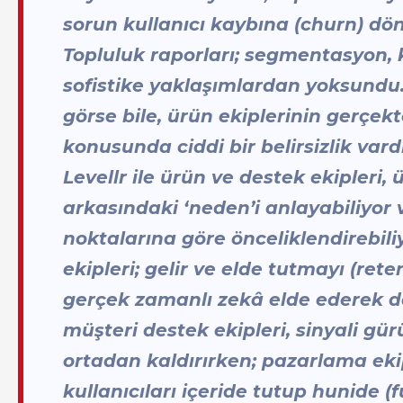
sorun kullanıcı kaybına (churn) dö
Topluluk raporları; segmentasyon, k
sofistike yaklaşımlardan yoksundu. 
görse bile, ürün ekiplerinin gerçek
konusunda ciddi bir belirsizlik vardı
Levellr ile ürün ve destek ekipleri
arkasındaki ‘neden’i anlayabiliyor v
noktalarına göre önceliklendirebiliyor
ekipleri; gelir ve elde tutmayı (rete
gerçek zamanlı zekâ elde ederek da
müşteri destek ekipleri, sinyali gür
ortadan kaldırırken; pazarlama eki
kullanıcıları içeride tutup hunide (