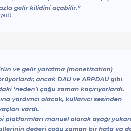
la gelir kilidini açabilir.”
yesi)
Ürün ve gelir yaratma (monetization)
t görüyorlardı; ancak DAU ve ARPDAU gibi
daki ‘neden’i çoğu zaman kaçırıyorlardı.
sına yardımcı olacak, kullanıcı sesinden
açları vardı.
bi platformları manuel olarak aşağı yukar
yallerinin değeri çoğu zaman bir hata ya d