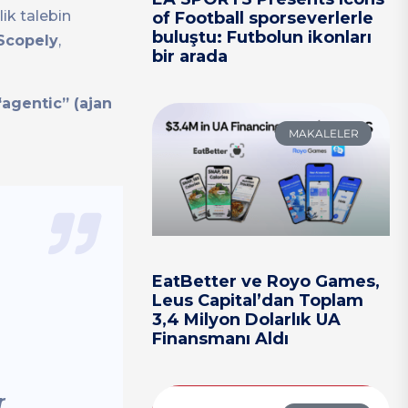
ik talebin
of Football sporseverlerle
buluştu: Futbolun ikonları
Scopely
,
bir arada
“agentic” (ajan
MAKALELER
EatBetter ve Royo Games,
Leus Capital’dan Toplam
3,4 Milyon Dolarlık UA
Finansmanı Aldı
r