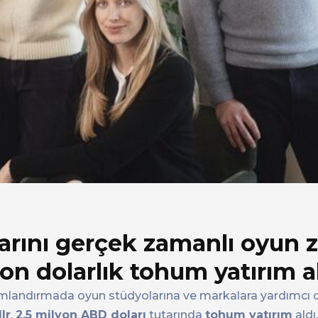
arını gerçek zamanlı oyun 
on dolarlık tohum yatırım a
nlamlandırmada oyun stüdyolarına ve markalara yardımcı 
lr
,
2,5 milyon ABD doları
tutarında
tohum yatırım
aldı.