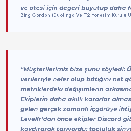
ve ötesi için değeri büyütüp daha faz
Bing Gordon (Duolingo Ve T2 Yönetim Kurulu Ü
“Müşterilerimiz bize şunu söyledi: 
verileriyle neler olup bittiğini ne
metriklerdeki değişimlerin arkasın
Ekiplerin daha akıllı kararlar alma
gelen gerçek zamanlı içgörüye ihtiy
Levellr’dan önce ekipler Discord gi
kaydırarak tarıyordu; topluluk sin