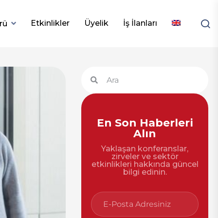
Etkinlikler
Üyelik
İş İlanları
rü
En Son Haberleri
Alın
Yaklaşan konferanslar,
zirveler ve sektör
etkinlikleri hakkında güncel
bilgi edinin.