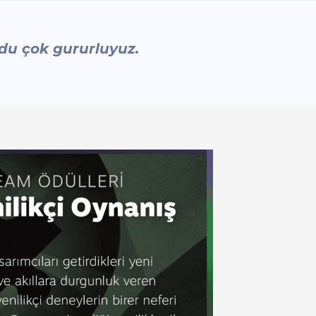
ldu çok gururluyuz.