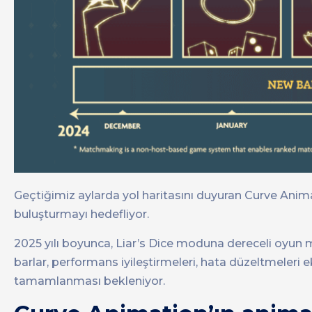
Geçtiğimiz aylarda yol haritasını duyuran Curve Anima
buluşturmayı hedefliyor.
2025 yılı boyunca, Liar’s Dice moduna dereceli oyun 
barlar, performans iyileştirmeleri, hata düzeltmeler
tamamlanması bekleniyor.