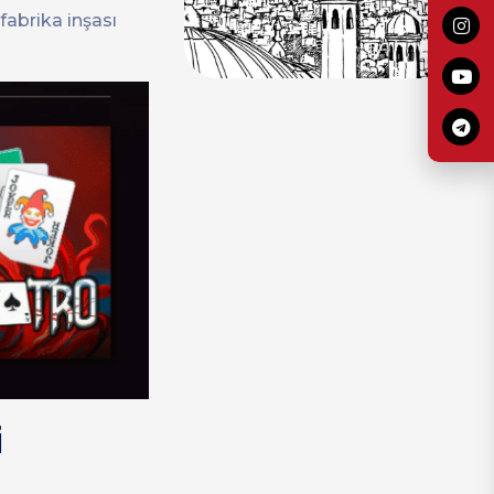
fabrika inşası
i