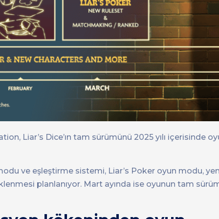
tion, Liar’s Dice’ın tam sürümünü 2025 yılı içerisinde oy
modu ve eşleştirme sistemi, Liar’s Poker oyun modu, yeni
i eklenmesi planlanıyor. Mart ayında ise oyunun tam sür