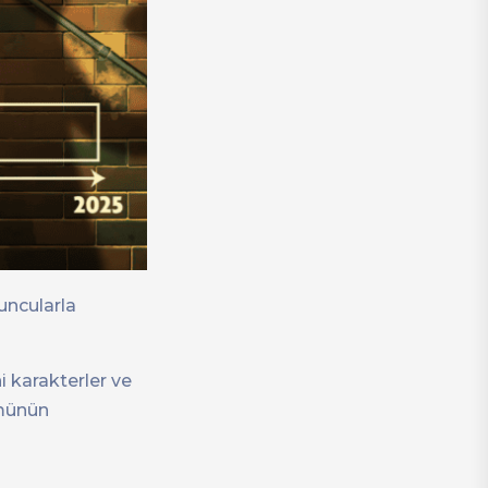
uncularla
 karakterler ve
ümünün