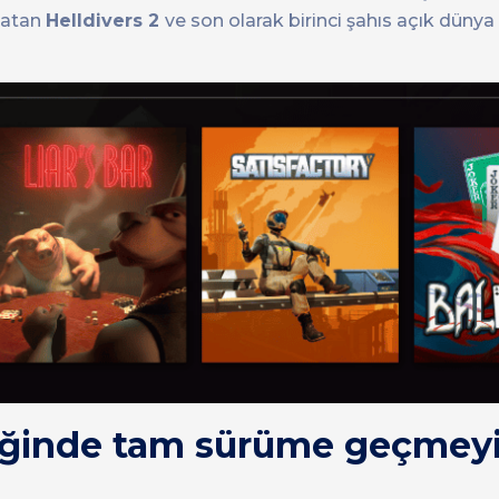
 katan
Helldivers 2
ve son olarak birinci şahıs açık dünya 
yreğinde tam sürüme geçmey