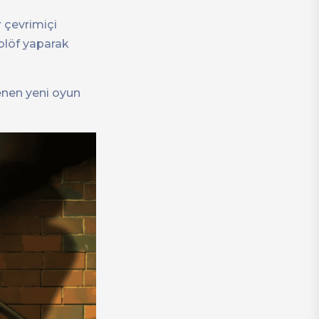
r çevrimiçi
 blöf yaparak
lenen yeni oyun