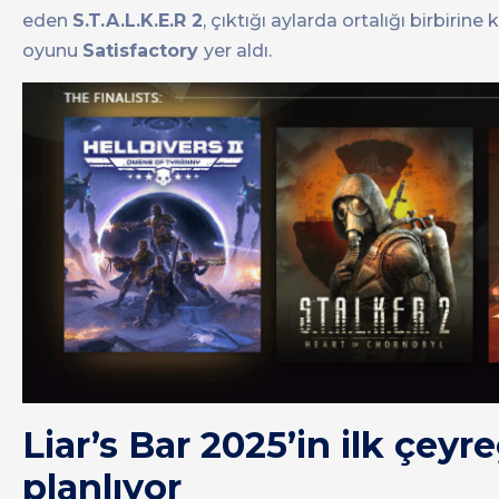
eden
S.T.A.L.K.E.R 2
, çıktığı aylarda ortalığı birbirine
oyunu
Satisfactory
yer aldı.
Liar’s Bar 2025’in ilk çe
planlıyor