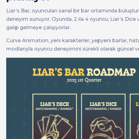
Liar’s Bar, oyuncuları sanal bir bar ortamında buluşt
deneyim sunuyor. Oyunda, 2 ila 4 oyuncu, Liar’s Dice ve
galip gelmeye çalışıyorlar.
Curve Animation, yeni karakterler, yepyeni barlar, hat
modlarıyla oyuncu deneyimini sürekli olarak güncel ve