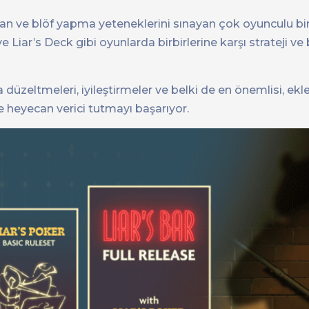
uran ve blöf yapma yeteneklerini sınayan çok oyunculu bi
 Liar’s Deck gibi oyunlarda birbirlerine karşı strateji ve
a düzeltmeleri, iyileştirmeler ve belki de en önemlisi, ek
 heyecan verici tutmayı başarıyor.