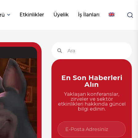
Etkinlikler
Üyelik
İş İlanları
rü
En Son Haberleri
Alın
Yaklaşan konferanslar,
zirveler ve sektör
etkinlikleri hakkında güncel
bilgi edinin.