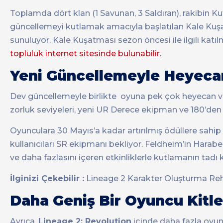
Toplamda dört klan (1 Savunan, 3 Saldıran), rakibin Kut
güncellemeyi kutlamak amacıyla başlatılan Kale Kuşatm
sunuluyor. Kale Kuşatması sezon öncesi ile ilgili katı
topluluk internet sitesinde bulunabilir.
Yeni Güncellemeyle Heyecanlı
Dev güncellemeyle birlikte oyuna pek çok heyecan veri
zorluk seviyeleri, yeni UR Derece ekipman ve 180’den
Oyunculara 30 Mayıs’a kadar artırılmış ödüllere sahip
kullanıcıları SR ekipmanı bekliyor. Feldheim’in Harabe 
ve daha fazlasını içeren etkinliklerle kutlamanın tadı
İlginizi Çekebilir :
Lineage 2 Karakter Oluşturma Re
Daha Geniş Bir Oyuncu Kitle
Ayrıca,
Lineage 2: Revolution
içinde daha fazla oyu