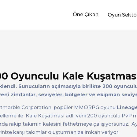
Öne Çıkan
Oyun Sektö
200 Oyunculu Kale Kuşatma
lendi. Sunucuların açılmasıyla birlikte 200 oyuncul
ni zindanlar, seviyeler, bölgeler ve ekipman seviyel
 Netmarble Corporation, popüler MMORPG oyunu
Lineage
celleme ile Kale Kuşatması adlı yeni 200 oyunculu PvP 
a rakip takımın kalesini fethetmeye çalışıyorsunuz. Ay
erinize karşı takımlar oluşturmanıza imkan veriyor.