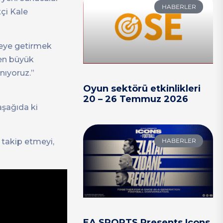
HABERLER
tçi Kale
yeye getirmek
 en büyük
nıyoruz.”
Oyun sektörü etkinlikleri
20 – 26 Temmuz 2026
şağıda ki
HABERLER
takip etmeyi,
EA SPORTS Presents Icons