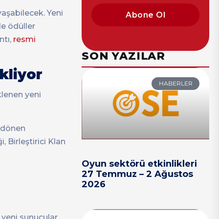
vaşabilecek. Yeni
Abone Ol
e ödüller
ntı,
resmi
SON YAZILAR
kliyor
HABERLER
klenen yeni
i dönen
 Birleştirici Klan
Oyun sektörü etkinlikleri
27 Temmuz – 2 Ağustos
2026
 yeni sunucular