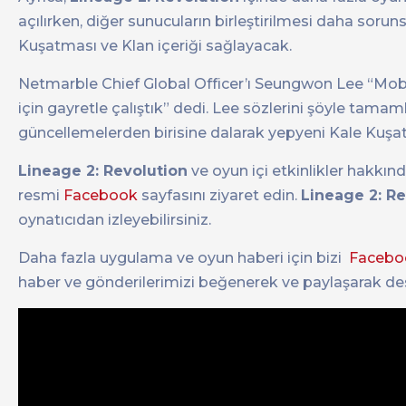
açılırken, diğer sunucuların birleştirilmesi daha soruns
Kuşatması ve Klan içeriği sağlayacak.
Netmarble Chief Global Officer’ı Seungwon Lee “Mobi
için gayretle çalıştık” dedi. Lee sözlerini şöyle tam
güncellemelerden birisine dalarak yepyeni Kale Kuşa
Lineage 2: Revolution
ve oyun içi etkinlikler hakkınd
resmi
Facebook
sayfasını ziyaret edin.
Lineage 2: Re
oynatıcıdan izleyebilirsiniz.
Daha fazla uygulama ve oyun haberi için bizi
Facebo
haber ve gönderilerimizi beğenerek ve paylaşarak de