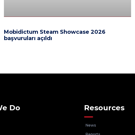
Mobidictum Steam Showcase 2026
başvuruları açıldı
We Do
Resources
News
Reports