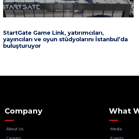
StartGate Game Link, yatırımcıları,
yayıncıları ve oyun stüdyolarını İstanbul’da
buluşturuyor
Company
What 
About Us
Media
Careers
Events