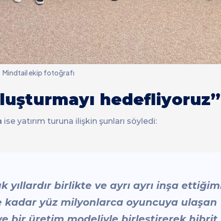
Mindtail ekip fotoğrafı
oluşturmayı hedefliyoruz”
n
ise yatırım turuna ilişkin şunları söyledi:
yıllardır birlikte ve ayrı ayrı inşa ettiğim
e kadar yüz milyonlarca oyuncuya ulaşan
e bir üretim modeliyle birleştirerek hibrit