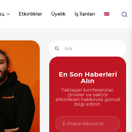
Etkinlikler
Üyelik
İş İlanları
rü
En Son Haberleri
Alın
Yaklaşan konferanslar,
zirveler ve sektör
etkinlikleri hakkında güncel
bilgi edinin.