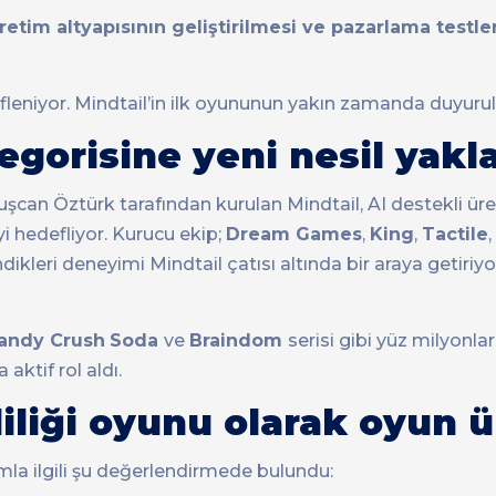
retim altyapısının geliştirilmesi ve pazarlama testler
fleniyor. Mindtail’in ilk oyununun yakın zamanda duyuru
egorisine yeni nesil yakl
şcan Öztürk tarafından kurulan Mindtail, AI destekli ür
yi hedefliyor. Kurucu ekip;
Dream Games
,
King
,
Tactile
,
ikleri deneyimi Mindtail çatısı altında bir araya getiriyo
andy Crush
Soda
ve
Braindom
serisi gibi yüz milyonla
aktif rol aldı.
iliği oyunu olarak oyun ü
rımla ilgili şu değerlendirmede bulundu: