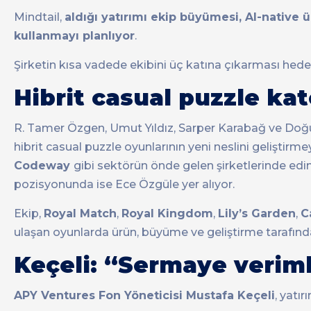
Mindtail,
aldığı yatırımı ekip büyümesi, AI-native ü
kullanmayı planlıyor
.
Şirketin kısa vadede ekibini üç katına çıkarması hede
Hibrit casual puzzle kat
R. Tamer Özgen, Umut Yıldız, Sarper Karabağ ve Doğu
hibrit casual puzzle oyunlarının yeni neslini geliştirme
Codeway
gibi sektörün önde gelen şirketlerinde edind
pozisyonunda ise Ece Özgüle yer alıyor.
Ekip,
Royal Match
,
Royal Kingdom
,
Lily’s Garden
,
C
ulaşan oyunlarda ürün, büyüme ve geliştirme tarafında 
Keçeli: “Sermaye veriml
APY Ventures Fon Yöneticisi Mustafa Keçeli
, yatı