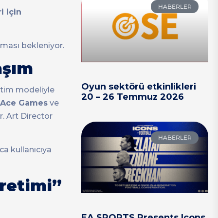
HABERLER
i için
lması bekleniyor.
aşım
Oyun sektörü etkinlikleri
etim modeliyle
20 – 26 Temmuz 2026
Ace Games
ve
r. Art Director
HABERLER
rca kullanıcıya
retimi”
EA SPORTS Presents Icons