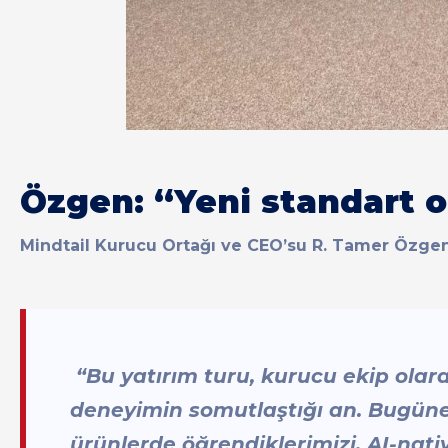
Özgen: “Yeni standart 
Mindtail Kurucu Ortağı ve CEO’su R. Tamer Özge
“Bu yatırım turu, kurucu ekip olarak 
deneyimin somutlaştığı an. Bugün
ürünlerde öğrendiklerimizi, AI-nativ