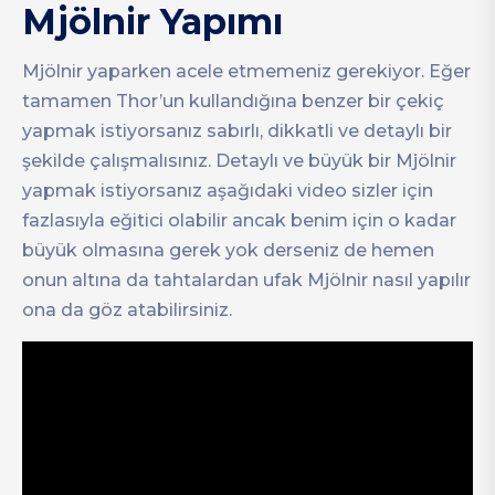
Mjölnir Yapımı
Mjölnir yaparken acele etmemeniz gerekiyor. Eğer
tamamen Thor’un kullandığına benzer bir çekiç
yapmak istiyorsanız sabırlı, dikkatli ve detaylı bir
şekilde çalışmalısınız. Detaylı ve büyük bir Mjölnir
yapmak istiyorsanız aşağıdaki video sizler için
fazlasıyla eğitici olabilir ancak benim için o kadar
büyük olmasına gerek yok derseniz de hemen
onun altına da tahtalardan ufak Mjölnir nasıl yapılır
ona da göz atabilirsiniz.