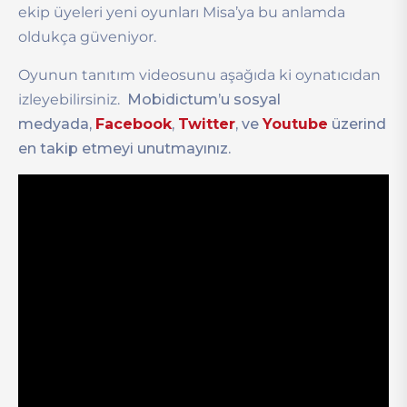
ekip üyeleri yeni oyunları Misa’ya bu anlamda
oldukça güveniyor.
Oyunun tanıtım videosunu aşağıda ki oynatıcıdan
izleyebilirsiniz.
Mobidictum’u sosyal
medyada,
Facebook
,
Twitter
, ve
Youtube
üzerind
en takip etmeyi unutmayınız.