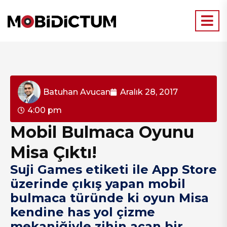
Batuhan Avucan
Aralık 28, 2017
4:00 pm
Mobil Bulmaca Oyunu
Misa Çıktı!
Suji Games etiketi ile App Store
üzerinde çıkış yapan mobil
bulmaca türünde ki oyun Misa
kendine has yol çizme
mekaniğiyle zihin açan bir