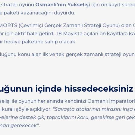
 strateji oyunu
Osmanlı’nın Yükselişi
için ön kayıt sürec
ye paketi kazanacağını duyurdu.
MORTS (Çevrimiçi Gerçek Zamanlı Strateji Oyunu) olan 
 için aktif hale getirdi. 18 Mayısta açılan ön kayıtlara k
ir hediye paketine sahip olacak.
uğunu konu alan ilk ve tek gerçek zamanlı strateji oyunu
uğunun içinde hissedeceksiniz
selişi ile oyunun her anında kendinizi Osmanlı İmparato
kuralı şöyle açıklıyor:
“Savaşta atalarının mirasını inşa
üyelerine destek çık; topraklarını koru, gerekirse geri çe
rman gerekecek”
.