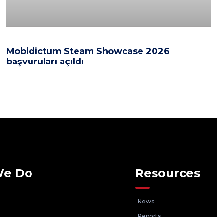
Mobidictum Steam Showcase 2026
başvuruları açıldı
We Do
Resources
News
Reports