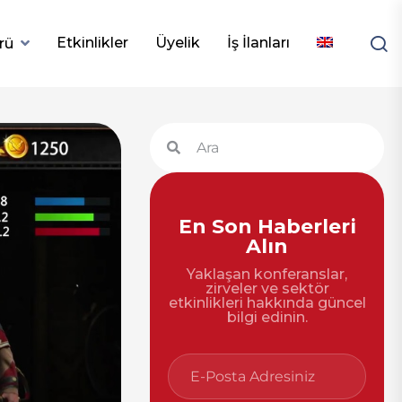
Etkinlikler
Üyelik
İş İlanları
rü
En Son Haberleri
Alın
Yaklaşan konferanslar,
zirveler ve sektör
etkinlikleri hakkında güncel
bilgi edinin.