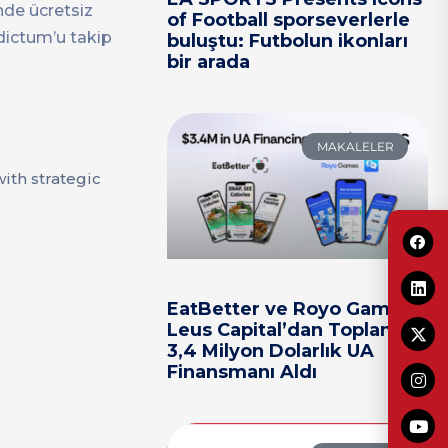
nde ücretsiz
of Football sporseverlerle
dictum’u takip
buluştu: Futbolun ikonları
bir arada
MAKALELER
th strategic
EatBetter ve Royo Games,
Leus Capital’dan Toplam
3,4 Milyon Dolarlık UA
Finansmanı Aldı