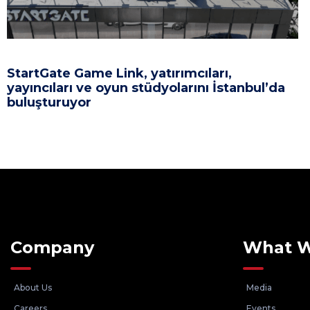
StartGate Game Link, yatırımcıları,
yayıncıları ve oyun stüdyolarını İstanbul’da
buluşturuyor
Company
What 
About Us
Media
Careers
Events