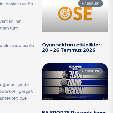
HABERLER
ini başlattı ve ön
Osmanlının
atılan tüm
Oyun sektörü etkinlikleri
 olma iddiası ile
20 – 26 Temmuz 2026
HABERLER
rluğunun içinde
 ederken, gerçek
kilmekten bile
EA SPORTS Presents Icons