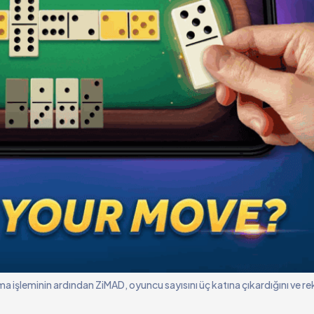
 işleminin ardından ZiMAD, oyuncu sayısını üç katına çıkardığını ve rek