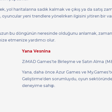
ek, yol haritalarına sadık kalmak ve çıkış ya da satış z
yuncular yeni trendlere yönelirken ilgisini yitiren bir var
uzun bu döngünün neresinde olduğunu anlamak, zamanı
ize etmenize yardımcı olur.
Yana Vesnina
ZiMAD Games’te Birleşme ve Satın Alma (M&
Yana, daha önce Azur Games ve My.Games’te
Geliştirme’den sorumluydu, oyun sektöründe 1
deneyime sahip.