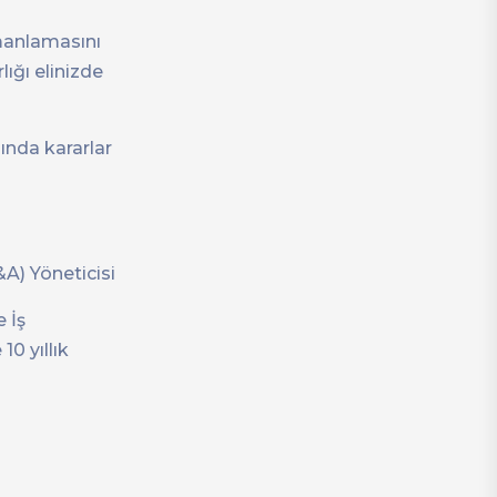
amanlamasını
lığı elinizde
nda kararlar
A) Yöneticisi
 İş
0 yıllık