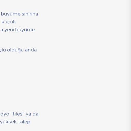
r büyüme sınırına
) küçük
yla yeni büyüme
üçlü olduğu anda
üdyo “tiles” ya da
i yüksek talep