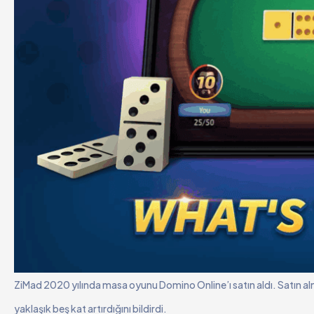
ZiMad 2020 yılında masa oyunu Domino Online’ı satın aldı. Satın alma
yaklaşık beş kat artırdığını bildirdi.