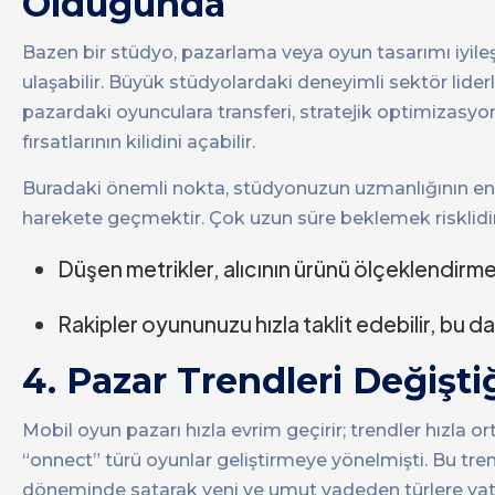
Olduğunda
Bazen bir stüdyo, pazarlama veya oyun tasarımı iyileş
ulaşabilir. Büyük stüdyolardaki deneyimli sektör lide
pazardaki oyunculara transferi, stratejik optimizasy
fırsatlarının kilidini açabilir.
Buradaki önemli nokta, stüdyonuzun uzmanlığının en 
harekete geçmektir. Çok uzun süre beklemek risklidir
Düşen metrikler, alıcının ürünü ölçeklendirme 
Rakipler oyununuzu hızla taklit edebilir, bu 
4. Pazar Trendleri Değişt
Mobil oyun pazarı hızla evrim geçirir; trendler hızla o
“onnect” türü oyunlar geliştirmeye yönelmişti. Bu tren
döneminde satarak yeni ve umut vadeden türlere yatı