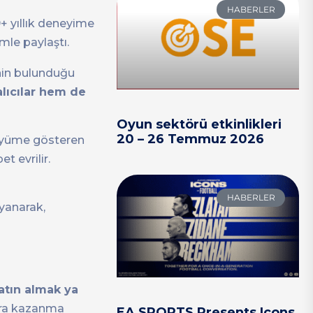
HABERLER
9+ yıllık deneyime
mle paylaştı.
nin bulunduğu
lıcılar hem de
Oyun sektörü etkinlikleri
20 – 26 Temmuz 2026
büyüme gösteren
t evrilir.
HABERLER
yanarak,
atın almak ya
para kazanma
EA SPORTS Presents Icons