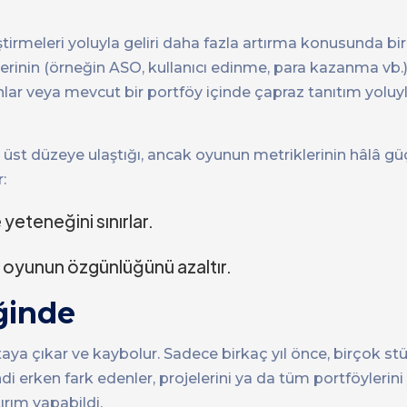
tirmeleri yoluyla geliri daha fazla artırma konusunda bi
rlerinin (örneğin ASO, kullanıcı edinme, para kazanma vb.
onlar veya mevcut bir portföy içinde çapraz tanıtım yolu
üst düzeye ulaştığı, ancak oyunun metriklerinin hâlâ g
:
yeteneğini sınırlar.
da oyunun özgünlüğünü azaltır.
iğinde
rtaya çıkar ve kaybolur. Sadece birkaç yıl önce, birçok st
di erken fark edenler, projelerini ya da tüm portföylerin
rım yapabildi.