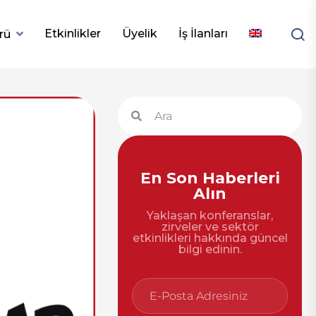
Etkinlikler
Üyelik
İş İlanları
rü
En Son Haberleri
Alın
Yaklaşan konferanslar,
zirveler ve sektör
etkinlikleri hakkında güncel
bilgi edinin.