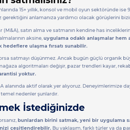
lanlarında 15+ yıllık, konsol ve mobil oyun sektöründe ise 
erektiğini anlamanıza yardımcı olacak görüşlerini bizi
r (M&A), satın alma ve satmanın kendine has incelikleri
almalarının aksine,
uygulama odaklı anlaşmalar hem a
ik hedeflere ulaşma fırsatı sunabilir.
etiriyorsa satmayı düşünmez. Ancak bugün güçlü organik 
—mağaza algoritmaları değişir, pazar trendleri kayar, rekabe
antisi yoktur.
alanında aktif olarak yer alıyoruz. Deneyimlerimize da
temel nedenler şunlardır.
rmek İstediğinizde
orsanız,
bunlardan birini satmak, yeni bir uygulama s
izi çeşitlendirebilir.
Bu yaklaşım, farklı türler ya da 