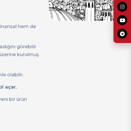
finansal hem de
adığını görebilir
 üzerine kurulmuş
e olabilir.
l açar.
eni bir ürün