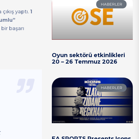
HABERLER
 çıkış yaptı.
1
lumlu”
bir başarı
Oyun sektörü etkinlikleri
20 – 26 Temmuz 2026
HABERLER
k
EA SPORTS Presents Icons