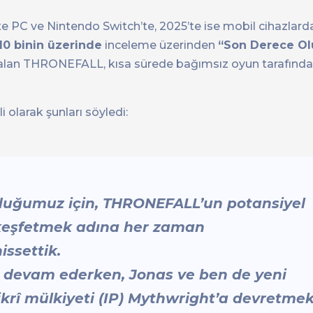
e PC ve Nintendo Switch’te, 2025’te ise mobil cihazlarda
10 binin üzerinde
inceleme üzerinden
“Son Derece O
 alan THRONEFALL, kısa sürede bağımsız oyun tarafında 
i olarak şunları söyledi:
olduğumuz için, THRONEFALL’un potansiyel
 keşfetmek adına her zaman
issettik.
e devam ederken, Jonas ve ben de yeni
ikrî mülkiyeti (IP) Mythwright’a devretme