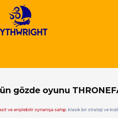
rünün gözde oyunu THRONEF
sit ve erişilebilir oynanışa sahip
, klasik bir strateji ve k