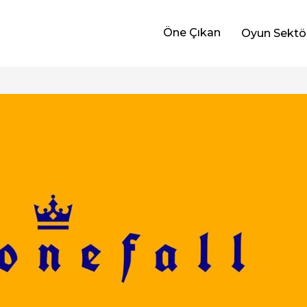
Öne Çıkan
Oyun Sektö