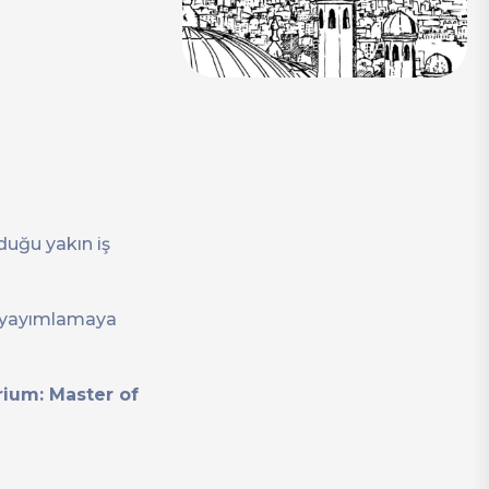
uğu yakın iş
i yayımlamaya
rium: Master of