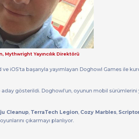
, Mythwright Yayıncılık Direktörü
ve iOS’ta başarıyla yayımlayan Doghowl Games ile kurd
aday gösterildi. Doghowl’un, oyunun mobil sürümlerin
iju Cleanup
,
TerraTech Legion
,
Cozy Marbles
,
Scripto
oyunlarını çıkarmayı planlıyor.