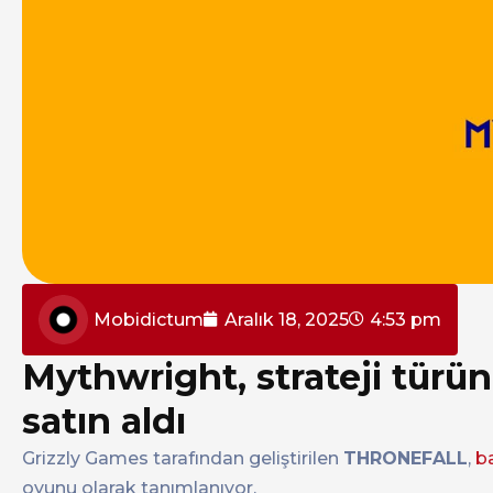
Mobidictum
Aralık 18, 2025
4:53 pm
Mythwright, strateji tü
satın aldı
Grizzly Games tarafından geliştirilen
THRONEFALL
,
ba
oyunu olarak tanımlanıyor.