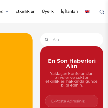
Etkinlikler
Üyelik
İş İlanları
rü
En Son Haberleri
Alın
Yaklaşan konferanslar,
zirveler ve sektör
etkinlikleri hakkında güncel
bilgi edinin.