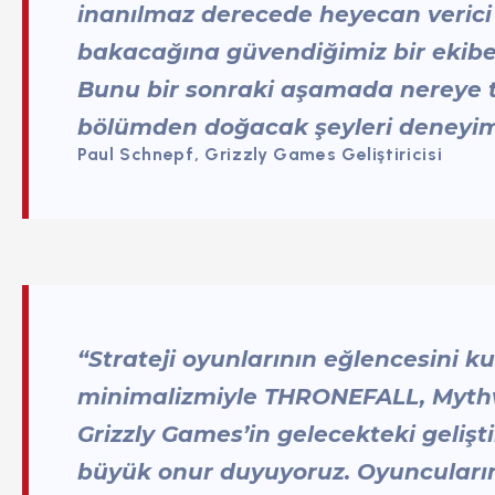
inanılmaz derecede heyecan veric
bakacağına güvendiğimiz bir ekibe
Bunu bir sonraki aşamada nereye t
bölümden doğacak şeyleri deneyimle
Paul Schnepf, Grizzly Games Geliştiricisi
“Strateji oyunlarının eğlencesini 
minimalizmiyle THRONEFALL, Mythwr
Grizzly Games’in gelecekteki geliş
büyük onur duyuyoruz. Oyuncuların