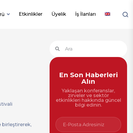
Etkinlikler
Üyelik
İş İlanları
rü
En Son Haberleri
Alın
Yaklaşan konferanslar,
zirveler ve sektör
etkinlikleri hakkında güncel
tivali
bilgi edinin.
birleştirerek,