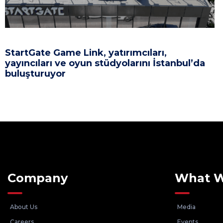
StartGate Game Link, yatırımcıları,
yayıncıları ve oyun stüdyolarını İstanbul’da
buluşturuyor
Company
What 
About Us
Media
Careers
Events