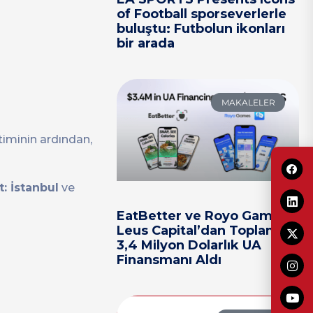
of Football sporseverlerle
buluştu: Futbolun ikonları
bir arada
MAKALELER
timinin ardından,
: İstanbul
ve
EatBetter ve Royo Games,
Leus Capital’dan Toplam
3,4 Milyon Dolarlık UA
Finansmanı Aldı