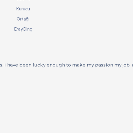
Kurucu
Ortağı
Eray Dinç
es. I have been lucky enough to make my passion my job, a