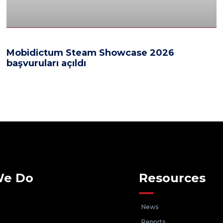
Mobidictum Steam Showcase 2026
başvuruları açıldı
We Do
Resources
News
Reports