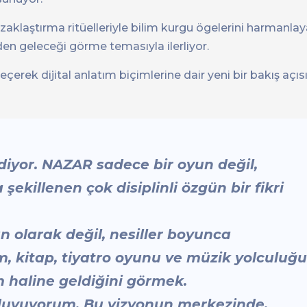
aklaştırma ritüelleriyle bilim kurgu ögelerini harmanla
en geleceği görme temasıyla ilerliyor.
rek dijital anlatım biçimlerine dair yeni bir bakış açıs
ediyor. NAZAR sadece bir oyun değil,
şekillenen çok disiplinli özgün bir fikri
n olarak değil, nesiller boyunca
m, kitap, tiyatro oyunu ve müzik yolculuğu
 haline geldiğini görmek.
 duyuyorum. Bu vizyonun merkezinde,