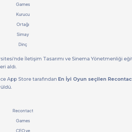
Games
Kurucu
Ortağı
Simay
Dinç
versitesi’nde İletişim Tasarımı ve Sinema Yönetmenliği eği
i aldı.
nce App Store tarafından
En İyi Oyun seçilen Recontact
rüldü.
Recontact
Games
CEO ve