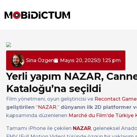
Sina Özgen
Mayıs 20, 2025
1:25 pm
Yerli yapım NAZAR, Cannes
Kataloğu’na seçildi
Film yönetmeni, oyun geliştiricisi ve
Recontact Game
geliştirilen
“
NAZAR
,”
dünyanın ilk 2D platformer 
kapsamında düzenlenen
Marché du Film’de Türkiye K
Tamamı iPhone ile çekilen
NAZAR
, geleneksel Anado
FMV (Full Motion Video) türünde özgün bir yaklaşım 