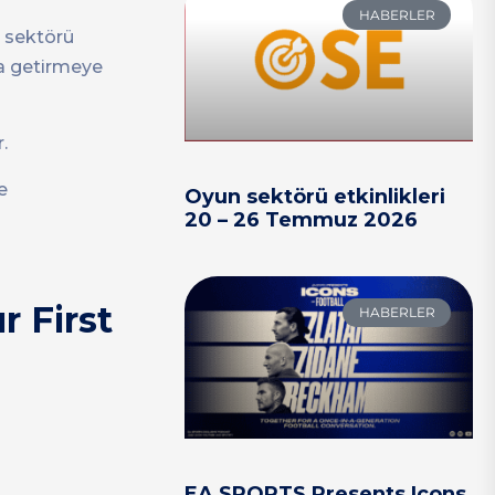
HABERLER
n sektörü
aya getirmeye
.
e
Oyun sektörü etkinlikleri
20 – 26 Temmuz 2026
r First
HABERLER
EA SPORTS Presents Icons