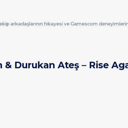
kip arkadaşlarının hikayesi ve Gamescom deneyimlerini
n & Durukan Ateş – Rise Aga