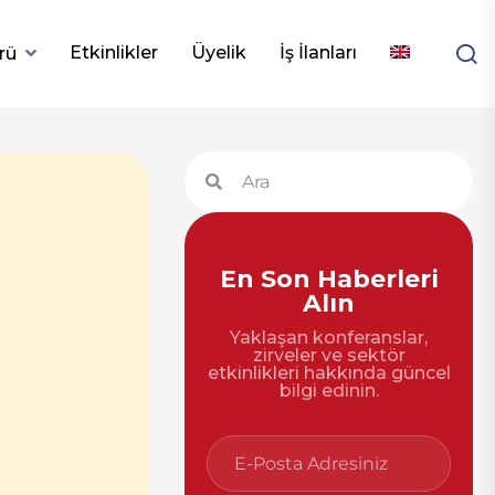
Etkinlikler
Üyelik
İş İlanları
rü
En Son Haberleri
Alın
Yaklaşan konferanslar,
zirveler ve sektör
etkinlikleri hakkında güncel
bilgi edinin.