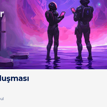
uluşması
ul