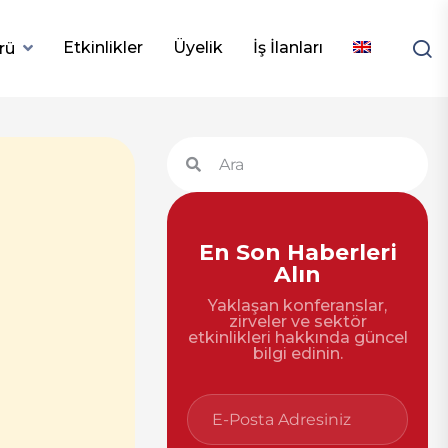
Etkinlikler
Üyelik
İş İlanları
rü
En Son Haberleri
Alın
Yaklaşan konferanslar,
zirveler ve sektör
etkinlikleri hakkında güncel
bilgi edinin.