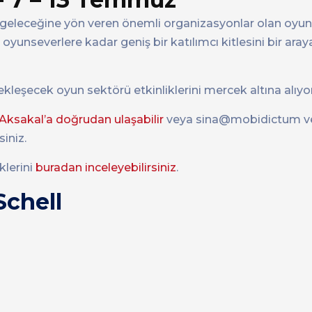
n geleceğine yön veren önemli organizasyonlar olan oyu
dan oyunseverlere kadar geniş bir katılımcı kitlesini bir ar
leşecek oyun sektörü etkinliklerini mercek altına alıyor
ksakal’a doğrudan ulaşabilir
veya sina@mobidictum v
iniz.
klerini
buradan inceleyebilirsiniz
.
Schell