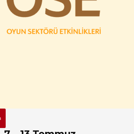
m
 – 7 – 13 Temmuz