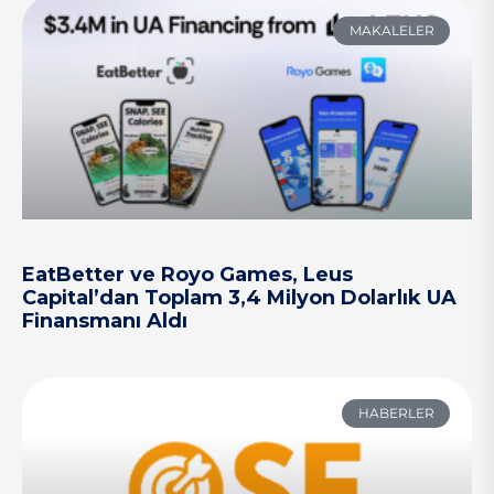
MAKALELER
EatBetter ve Royo Games, Leus
Capital’dan Toplam 3,4 Milyon Dolarlık UA
Finansmanı Aldı
HABERLER