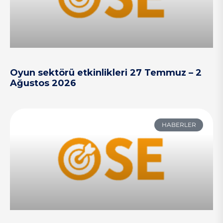
Oyun sektörü etkinlikleri 27 Temmuz – 2
Ağustos 2026
HABERLER