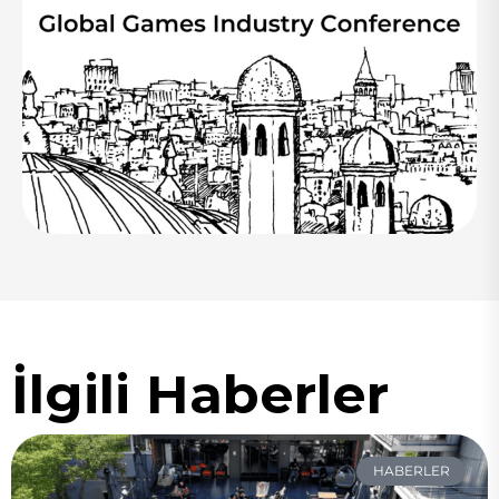
İlgili Haberler
HABERLER