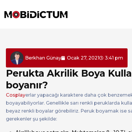
Berkhan Günay
Ocak 27, 2021
3:41 pm
Perukta Akrilik Boya Kulla
boyanır?
Cosplay
erlar yapacağı karaktere daha çok benzemek y
boyayabiliyorlar. Genellikle sarı renkli peruklarda kull
beyaz renkli boyalar görebiliriz. Peruk boyamak ise s
gerekenler şu şekilde: