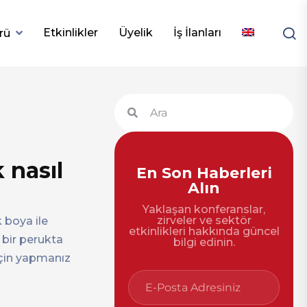
Etkinlikler
Üyelik
İş İlanları
rü
 nasıl
En Son Haberleri
Alın
Yaklaşan konferanslar,
zirveler ve sektör
 boya ile
etkinlikleri hakkında güncel
i bir perukta
bilgi edinin.
için yapmanız