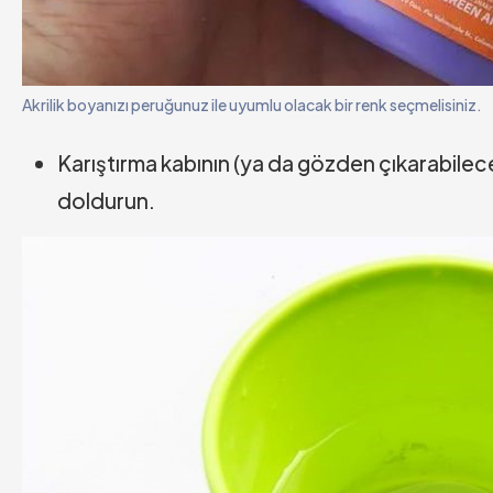
Akrilik boyanızı peruğunuz ile uyumlu olacak bir renk seçmelisiniz.
Karıştırma kabının (ya da gözden çıkarabileceğ
doldurun.