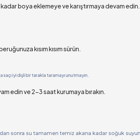
e kadar boya eklemeye ve karıştırmaya devam edin
ı peruğunuza kısım kısım sürün.
 saçı iyi dişli bir tarakla taramayı unutmayın.
 edin ve 2-3 saat kurumaya bırakın.
n sonra su tamamen temiz akana kadar soğuk suyun 