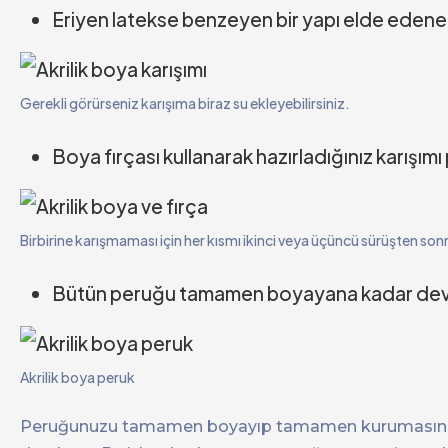
Eriyen latekse benzeyen bir yapı elde eden
Gerekli görürseniz karışıma biraz su ekleyebilirsiniz.
Boya fırçası kullanarak hazırladığınız karışım
Birbirine karışmaması için her kısmı ikinci veya üçüncü sürüşten sonra
Bütün peruğu tamamen boyayana kadar devam
Akrilik boya peruk
Peruğunuzu tamamen boyayıp tamamen kurumasında