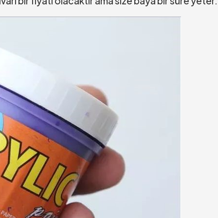
arı bir fiyatı olacaktır ama size baya bir süre yeter.