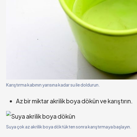
Karıştırma kabının yarısına kadar su ile doldurun.
Az bir miktar akrilik boya dökün ve karıştırın.
Suya çok az akrilik boya döktükten sonra karıştırmaya başlayın.