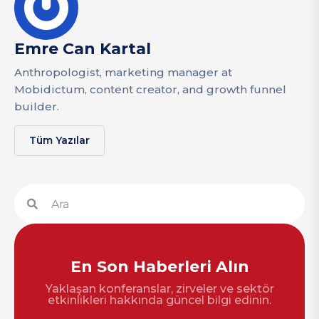
Emre Can Kartal
Anthropologist, marketing manager at
Mobidictum, content creator, and growth funnel
builder.
Tüm Yazılar
En Son Haberleri Alın
Yaklaşan konferanslar, zirveler ve sektör
etkinlikleri hakkında güncel bilgi edinin.