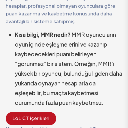
hesaplar, profesyonel olmayan oyunculara göre
puan kazanma ve kaybetme konusunda daha
avantajlı bir sisteme sahipmiş.
Kısa bilgi, MMR nedir?
MMR oyuncuların
oyun içinde eşleşmelerini ve kazanıp
kaybedecekleri puanı belirleyen
“görünmez” bir sistem. Örneğin, MMR’ı
yüksek bir oyuncu, bulunduğu ligden daha
yukarıda oynayan hesaplarla da
eşleşebilir, bu maçta kaybetmesi
durumunda fazla puan kaybetmez.
LoL CT içerikleri