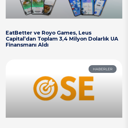
EatBetter ve Royo Games, Leus
Capital’dan Toplam 3,4 Milyon Dolarlık UA
Finansmanı Aldı
HABERLER