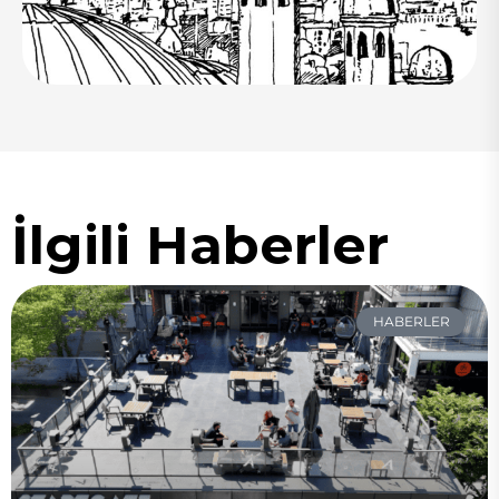
İlgili Haberler
HABERLER