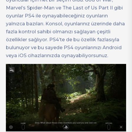
Marvel’s Spider-Man ve The Last of Us Part II gibi
oyunlar PS4 ile oynayabileceğiniz oyunların
yalnızca bazıları. Konsol, oyunlarınız üzerinde daha
fazla kontrol sahibi olmanızı sağlayan çeşitli
özellikler sağlıyor. PS4’te de bu özellik fazlasıyla
bulunuyor ve bu sayede PS4 oyunlarınızı Android
veya iOS cihazlarınızda oynayabiliyorsunuz.