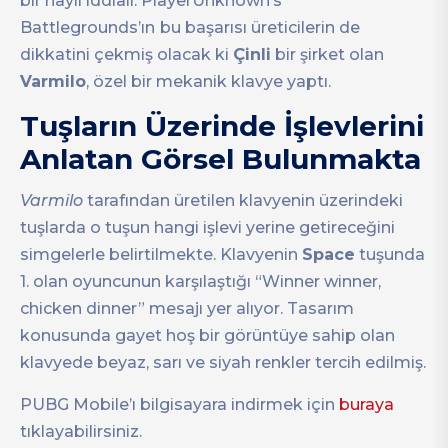
bir hayli iddialı. PlayerUnknown’s
Battlegrounds’ın
bu başarısı üreticilerin de
dikkatini çekmiş olacak ki
Çinli
bir şirket olan
Varmilo
, özel bir mekanik klavye yaptı.
Tuşların Üzerinde İşlevlerini
Anlatan Görsel Bulunmakta
Varmilo
tarafından üretilen klavyenin üzerindeki
tuşlarda o tuşun hangi işlevi yerine getireceğini
simgelerle belirtilmekte. Klavyenin
Space
tuşunda
1. olan oyuncunun karşılaştığı “Winner winner,
chicken dinner” mesajı yer alıyor. Tasarım
konusunda gayet hoş bir görüntüye sahip olan
klavyede beyaz, sarı ve siyah renkler tercih edilmiş.
PUBG Mobile’ı bilgisayara indirmek için
buraya
tıklayabilirsiniz.