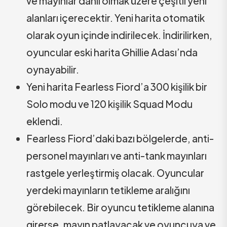
ve mayınlar dahil olmak üzere çeşitli yeni
alanları içerecektir. Yeni harita otomatik
olarak oyun içinde indirilecek. İndirilirken,
oyuncular eski harita Ghillie Adası’nda
oynayabilir.
Yeni harita Fearless Fiord’a 300 kişilik bir
Solo modu ve 120 kişilik Squad Modu
eklendi.
Fearless Fiord’daki bazı bölgelerde, anti-
personel mayınları ve anti-tank mayınları
rastgele yerleştirmiş olacak. Oyuncular
yerdeki mayınların tetikleme aralığını
görebilecek. Bir oyuncu tetikleme alanına
girerse, mayın patlayacak ve oyuncuya ve