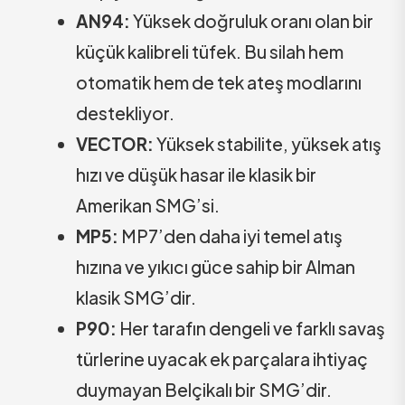
AN94:
Yüksek doğruluk oranı olan bir
küçük kalibreli tüfek. Bu silah hem
otomatik hem de tek ateş modlarını
destekliyor.
VECTOR:
Yüksek stabilite, yüksek atış
hızı ve düşük hasar ile klasik bir
Amerikan SMG’si.
MP5:
MP7’den daha iyi temel atış
hızına ve yıkıcı güce sahip bir Alman
klasik SMG’dir.
P90:
Her tarafın dengeli ve farklı savaş
türlerine uyacak ek parçalara ihtiyaç
duymayan Belçikalı bir SMG’dir.