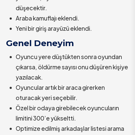
düşecektir.
Araba kamuflajı eklendi.
Yeni bir giriş arayüzü eklendi.
Genel Deneyim
Oyuncu yere düştükten sonra oyundan
çıkarsa, öldürme sayısı onu düşüren kişiye
yazılacak.
Oyuncular artık bir araca girerken
oturacak yeri seçebilir.
Özel bir odaya girebilecek oyuncuların
limitini 300’e yükseltti.
Optimize edilmiş arkadaşlar listesi arama