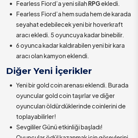
Fearless Fiord’a yeni silah
RPG
ekledi.
Fearless Fiord’a hem suda hem de karada
seyahat edebilecek yeni bir hoverkraft
aracı ekledi. 5 oyuncuya kadar binebilir.
6 oyunca kadar kaldırabilen yeni bir kara
aracı olan kamyon eklendi.
Diğer Yeni İçerikler
Yeni bir gold coin arenası eklendi. Burada
oyuncular gold coin taşırlar ve diğer
oyuncuları öldürdüklerinde coinlerini de
toplayabilirler!
Sevgililer Günü etkinliği başladı!
Oyuncular ödül kazanmak için görevlerini