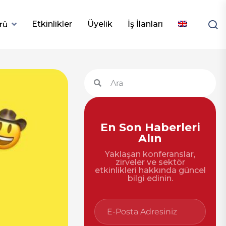
Etkinlikler
Üyelik
İş İlanları
rü
En Son Haberleri
Alın
Yaklaşan konferanslar,
zirveler ve sektör
etkinlikleri hakkında güncel
bilgi edinin.