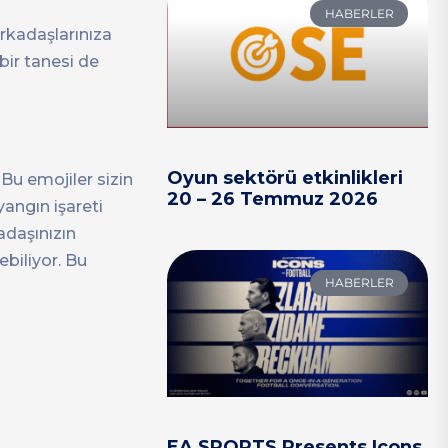
HABERLER
rkadaşlarınıza
bir tanesi de
Oyun sektörü etkinlikleri
Bu emojiler sizin
20 – 26 Temmuz 2026
yangın işareti
adaşınızın
biliyor. Bu
HABERLER
EA SPORTS Presents Icons