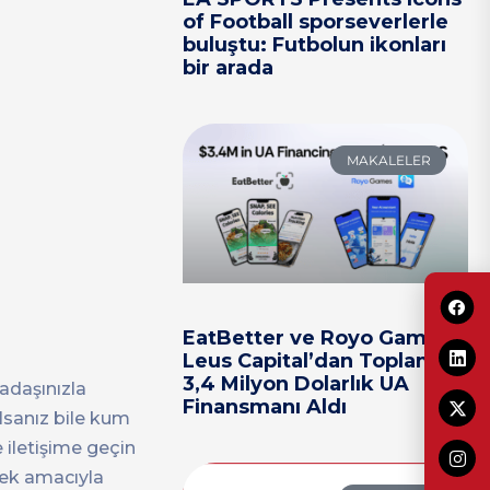
of Football sporseverlerle
buluştu: Futbolun ikonları
bir arada
MAKALELER
EatBetter ve Royo Games,
Leus Capital’dan Toplam
3,4 Milyon Dolarlık UA
adaşınızla
Finansmanı Aldı
olsanız bile kum
 iletişime geçin
mek amacıyla