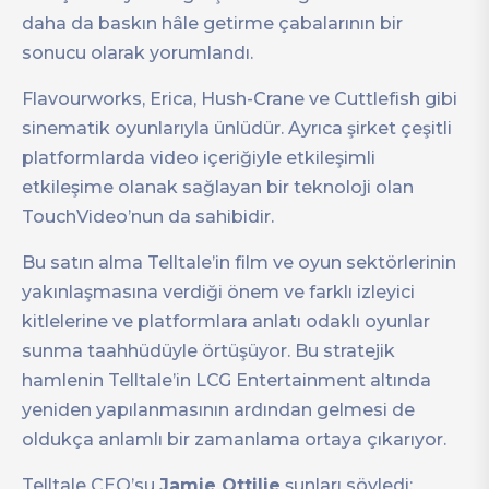
daha da baskın hâle getirme çabalarının bir
sonucu olarak yorumlandı.
Flavourworks, Erica, Hush-Crane ve Cuttlefish gibi
sinematik oyunlarıyla ünlüdür. Ayrıca şirket çeşitli
platformlarda video içeriğiyle etkileşimli
etkileşime olanak sağlayan bir teknoloji olan
TouchVideo’nun da sahibidir.
Bu satın alma Telltale’in film ve oyun sektörlerinin
yakınlaşmasına verdiği önem ve farklı izleyici
kitlelerine ve platformlara anlatı odaklı oyunlar
sunma taahhüdüyle örtüşüyor. Bu stratejik
hamlenin Telltale’in LCG Entertainment altında
yeniden yapılanmasının ardından gelmesi de
oldukça anlamlı bir zamanlama ortaya çıkarıyor.
Telltale CEO’su
Jamie Ottilie
şunları söyledi: