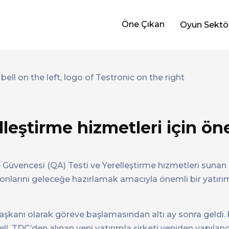
Öne Çıkan
Oyun Sektö
lleştirme hizmetleri için ön
Güvencesi (QA) Testi ve Yerelleştirme hizmetleri sunan 
nlarını geleceğe hazırlamak amacıyla önemli bir yatırım
Başkanı olarak göreve başlamasından altı ay sonra geldi.
ll, TDC’den alınan yeni yatırımla şirketi yeniden yapıland