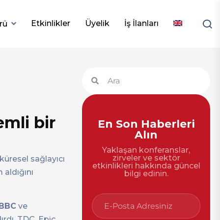
Etkinlikler
Üyelik
İş İlanları
rü
emli bir
En Son Haberleri
Alın
Yaklaşan konferanslar,
zirveler ve sektör
küresel sağlayıcı
etkinlikleri hakkında güncel
 aldığını
bilgi edinin.
BBC
ve
ırdı. TDC, Epic