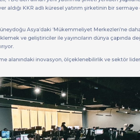
 aldığı KKR adlı küresel yatırım şirketinin bir sermaye 
Güneydoğu Asya’daki ‘Mükemmeliyet Merkezleri’ne daha
klemek ve geliştiriciler ile yayıncıların dünya çapında d
rıyor.
me alanındaki inovasyon, ölçeklenebilirlik ve sektör lide