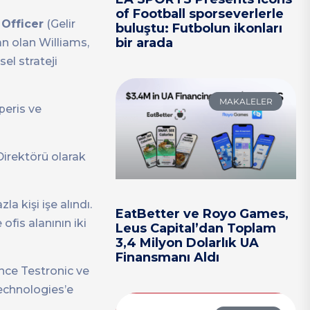
of Football sporseverlerle
Officer
(Gelir
buluştu: Futbolun ikonları
bir arada
an olan Williams,
el strateji
MAKALELER
peris ve
Direktörü olarak
 kişi işe alındı.
EatBetter ve Royo Games,
ofis alanının iki
Leus Capital’dan Toplam
3,4 Milyon Dolarlık UA
Finansmanı Aldı
önce Testronic ve
Technologies’e