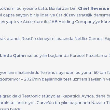
çok ismi bünyesine kattı. Bunlardan biri,
Chief Revenue 
el çapta saygın bir iş lideri ve üst düzey stratejik danışm
ev yaptı ve Accenture ile JAB Holding Company’ye küres
arak atandı. Read’in deneyimi arasında Netflix Games, Ex
Linda Quinn
ise bu yılın başlarında Küresel Pazarlama 
nlarını hızlandırdı. Temmuz ayından bu yana 160’tan fazla
gösteriyor – 2026’nın başlarında test uzmanı sayısının ve 
lgrad’daki Testronic stüdyoları kapatıldı. Ayrıca, daha 
rtık kullanılmıyor. Curve’ün bu yılın başlarında Nazara 
rsatı buldu.