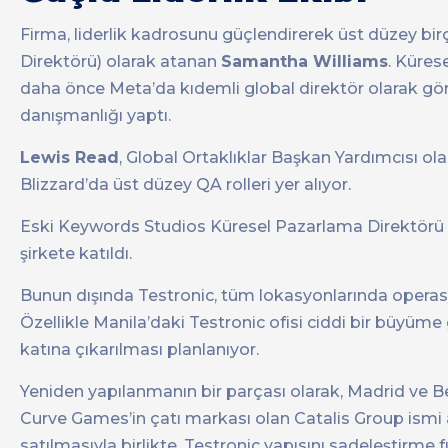
Firma, liderlik kadrosunu güçlendirerek üst düzey bir
Direktörü) olarak atanan
Samantha Williams
. Küres
daha önce Meta’da kıdemli global direktör olarak gör
danışmanlığı yaptı.
Lewis Read
, Global Ortaklıklar Başkan Yardımcısı ol
Blizzard’da üst düzey QA rolleri yer alıyor.
Eski Keywords Studios Küresel Pazarlama Direktörü
şirkete katıldı.
Bunun dışında Testronic, tüm lokasyonlarında operasyo
Özellikle Manila’daki Testronic ofisi ciddi bir büyüme 
katına çıkarılması planlanıyor.
Yeniden yapılanmanın bir parçası olarak, Madrid ve Be
Curve Games’in çatı markası olan Catalis Group ismi a
satılmasıyla birlikte, Testronic yapısını sadeleştirme fı