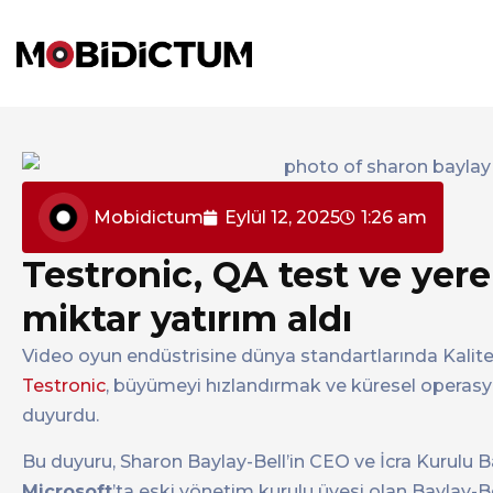
Mobidictum
Eylül 12, 2025
1:26 am
Testronic, QA test ve yere
miktar yatırım aldı
Video oyun endüstrisine dünya standartlarında Kalite 
Testronic
, büyümeyi hızlandırmak ve küresel operasyo
duyurdu.
Bu duyuru, Sharon Baylay-Bell’in CEO ve İcra Kurulu 
Microsoft
’ta eski yönetim kurulu üyesi olan Baylay-Be