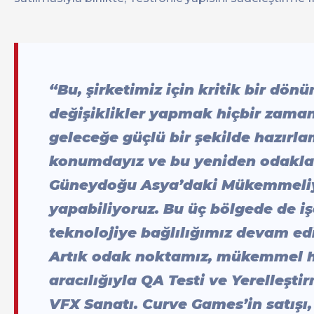
“Bu, şirketimiz için kritik bir dön
değişiklikler yapmak hiçbir zaman 
geleceğe güçlü bir şekilde hazırlam
konumdayız ve bu yeniden odakl
Güneydoğu Asya’daki Mükemmeliye
yapabiliyoruz. Bu üç bölgede de iş
teknolojiye bağlılığımız devam ed
Artık odak noktamız, mükemmel h
aracılığıyla QA Testi ve Yerelleştir
VFX Sanatı. Curve Games’in satışı