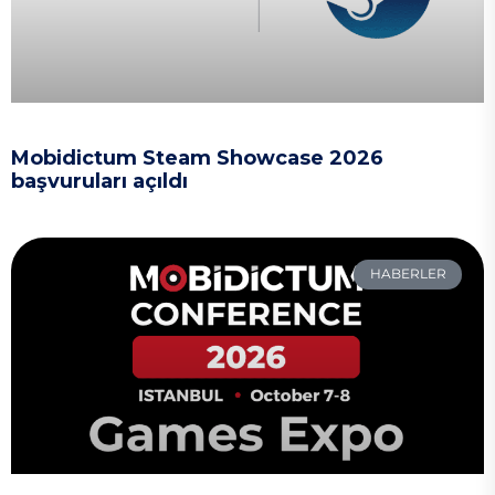
Mobidictum Steam Showcase 2026
başvuruları açıldı
HABERLER