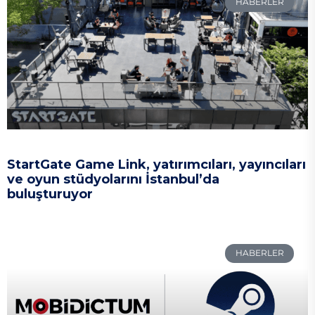
HABERLER
StartGate Game Link, yatırımcıları, yayıncıları
ve oyun stüdyolarını İstanbul’da
buluşturuyor
HABERLER