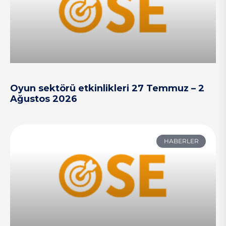
Oyun sektörü etkinlikleri 27 Temmuz – 2
Ağustos 2026
HABERLER