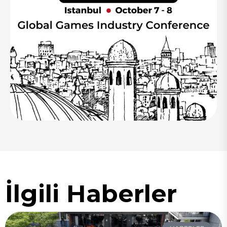
İlgili Haberler