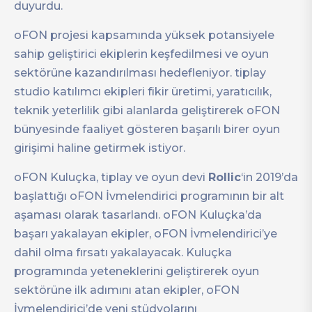
duyurdu.
oFON projesi kapsamında yüksek potansiyele
sahip geliştirici ekiplerin keşfedilmesi ve oyun
sektörüne kazandırılması hedefleniyor. tiplay
studio katılımcı ekipleri fikir üretimi, yaratıcılık,
teknik yeterlilik gibi alanlarda geliştirerek oFON
bünyesinde faaliyet gösteren başarılı birer oyun
girişimi haline getirmek istiyor.
oFON Kuluçka, tiplay ve oyun devi
Rollic
‘in 2019’da
başlattığı oFON İvmelendirici programının bir alt
aşaması olarak tasarlandı. oFON Kuluçka’da
başarı yakalayan ekipler, oFON İvmelendirici’ye
dahil olma fırsatı yakalayacak. Kuluçka
programında yeteneklerini geliştirerek oyun
sektörüne ilk adımını atan ekipler, oFON
İvmelendirici’de yeni stüdyolarını