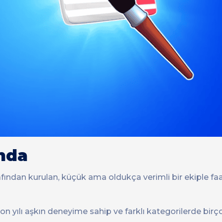
nda
fından kurulan, küçük ama oldukça verimli bir ekiple fa
a on yılı aşkın deneyime sahip ve farklı kategorilerde birç