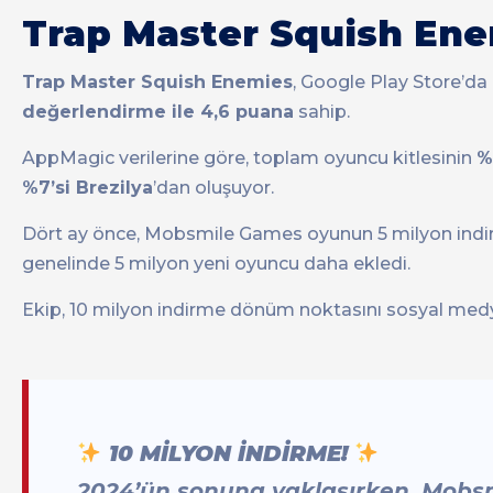
Trap Master Squish Enem
Trap Master Squish Enemies
, Google Play Store’da
değerlendirme ile 4,6 puana
sahip.
AppMagic verilerine göre, toplam oyuncu kitlesinin
%
%7’si Brezilya
’dan oluşuyor.
Dört ay önce, Mobsmile Games oyunun 5 milyon indirm
genelinde 5 milyon yeni oyuncu daha ekledi.
Ekip, 10 milyon indirme dönüm noktasını sosyal medy
10 MİLYON İNDİRME!
2024’ün sonuna yaklaşırken, Mobs