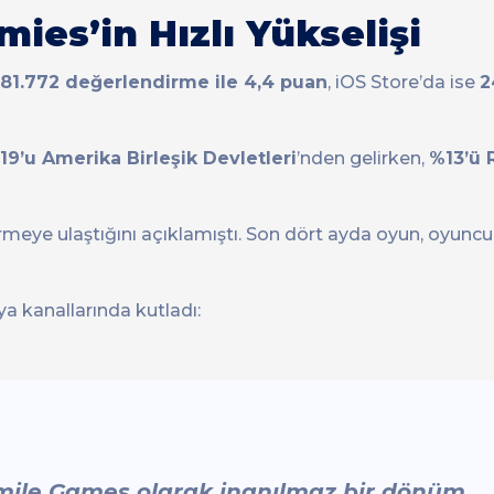
ies’in Hızlı Yükselişi
81.772 değerlendirme ile 4,4 puan
, iOS Store’da ise
2
19’u Amerika Birleşik Devletleri
’nden gelirken,
%13’ü 
eye ulaştığını açıklamıştı. Son dört ayda oyun, oyunc
a kanallarında kutladı:
mile Games olarak inanılmaz bir dönüm