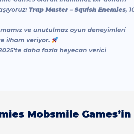
aşıyoruz:
Trap Master – Squish Enemies
, 1
urmamız ve unutulmaz oyun deneyimleri
e ilham veriyor.
 2025’te daha fazla heyecan verici
mies Mobsmile Games’in İ