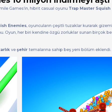
ile Games’in, hibrit casual oyunu
Trap Master Squish
uish Enemies
, oyuncuların çeşitli tuzaklar kurarak gizeml
nu. Oyun, her biri kendine özgü zorluklar sunan birçok 
arlık
ve
şehir
temalarına sahip beş yeni bölüm eklendi.