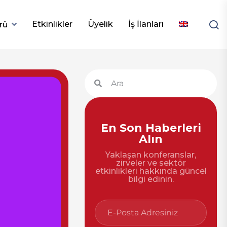
Etkinlikler
Üyelik
İş İlanları
rü
En Son Haberleri
Alın
Yaklaşan konferanslar,
zirveler ve sektör
etkinlikleri hakkında güncel
bilgi edinin.