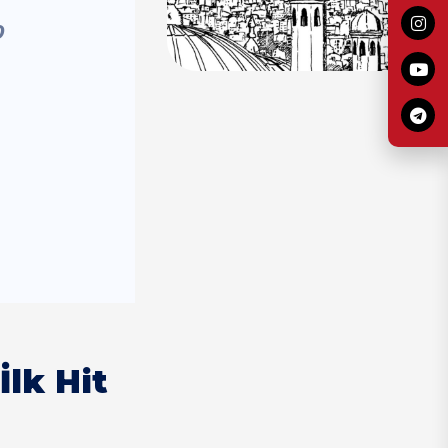
0
lk Hit