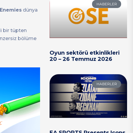
HABERLER
 Enemies
dünya
i bir tüpten
benzersiz bölüme
Oyun sektörü etkinlikleri
20 – 26 Temmuz 2026
HABERLER
EA SPORTS Presents Icons