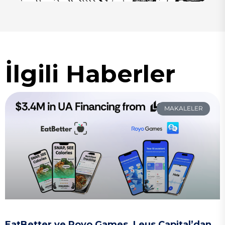
İlgili Haberler
MAKALELER
EatBetter ve Royo Games, Leus Capital’dan