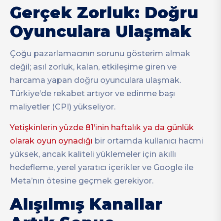
Gerçek Zorluk: Doğru
Oyunculara Ulaşmak
Çoğu pazarlamacının sorunu gösterim almak
değil; asıl zorluk, kalan, etkileşime giren ve
harcama yapan doğru oyunculara ulaşmak.
Türkiye’de rekabet artıyor ve edinme başı
maliyetler (CPI) yükseliyor.
Yetişkinlerin yüzde 81’inin haftalık ya da günlük
olarak oyun oynadığı
bir ortamda kullanıcı hacmi
yüksek, ancak kaliteli yüklemeler için akıllı
hedefleme, yerel yaratıcı içerikler ve Google ile
Meta’nın ötesine geçmek gerekiyor.
Alışılmış Kanallar