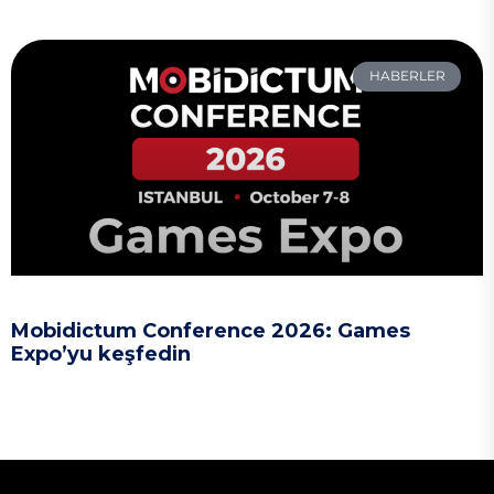
HABERLER
Mobidictum Conference 2026: Games
Expo’yu keşfedin