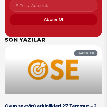
Abone Ol
SON YAZILAR
HABERLER
Oyun sektörü etkinlikleri 27 Temmuz – 2