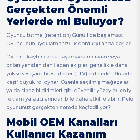
Gerçekten Önemli
Yerlerde mi Buluyor?
Oyuncu tutma (retention) Günü 1’de başlamaz.
Oyuncunun uygulamanızı ilk gördüğü anda başlar.
Oyuncu kaybını erken aşamada önleyen veya
onları yeniden dahil eden ekipler, genellikle daha
yüksek yaşam boyu değer (LTV) elde eder. Burada
keşif büyük rol oynar. Özenle seçilmiş mağazalar
ya da cihaz bildirimleri gibi güvenilir yüzeyler, en iyi
reklam yaratıcılarından bile daha etkili olabilir. Peki
oyununuz gerçekten nerede keşfediliyor?
Mobil OEM Kanalları
Kullanıcı Kazanım