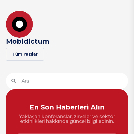
Mobidictum
Tüm Yazılar
En Son Haberleri Alın
Yaklaşan konferanslar, zirveler ve sektör
etkinlikleri hakkında güncel bilgi edinin.