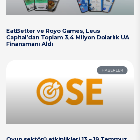
EatBetter ve Royo Games, Leus
Capital’dan Toplam 3,4 Milyon Dolarlık UA
Finansmanı Aldı
HABERLER
Oyun sektörü etkinlikleri 13 – 19 Temmuz