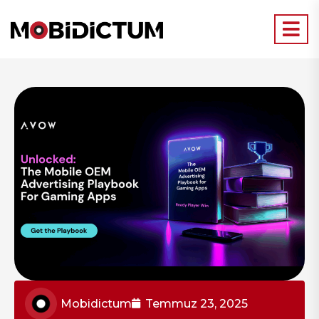
Mobidictum
Temmuz 23, 2025