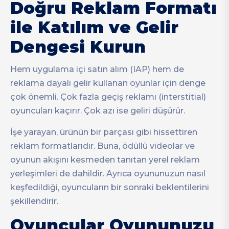
Doğru Reklam Formatı
ile Katılım ve Gelir
Dengesi Kurun
Hem uygulama içi satın alım (IAP) hem de
reklama dayalı gelir kullanan oyunlar için denge
çok önemli. Çok fazla geçiş reklamı (interstitial)
oyuncuları kaçırır. Çok azı ise geliri düşürür.
İşe yarayan, ürünün bir parçası gibi hissettiren
reklam formatlarıdır. Buna, ödüllü videolar ve
oyunun akışını kesmeden tanıtan yerel reklam
yerleşimleri de dahildir. Ayrıca oyununuzun nasıl
keşfedildiği, oyuncuların bir sonraki beklentilerini
şekillendirir.
Oyuncular Oyununuzu