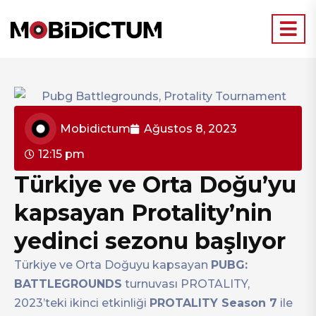
Mobidictum
Ağustos 8, 2023
12:15 pm
Türkiye ve Orta Doğu’yu
kapsayan Protality’nin
yedinci sezonu başlıyor
Türkiye ve Orta Doğuyu kapsayan
PUBG:
BATTLEGROUNDS
turnuvası PROTALITY,
2023’teki ikinci etkinliği
PROTALITY Season 7
ile