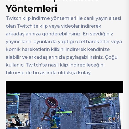
Yöntemleri
Twitch klip indirme yöntemleri ile canlı yayın sitesi
olan Twitch’te klip veya videolar indirerek
arkadaşlarınıza gönderebilirsiniz. En sevdiğiniz
yayıncıların, oyunlarda yaptığı özel hareketler veya
komik hareketlerin klibini indirerek kendinize
alabilir ve arkadaşlarınızla paylaşabilirsiniz. Çoğu
kullanıcı Twitch’te nasıl klip indirebileceğini
bilmese de bu aslında oldukça kolay.