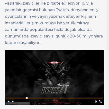
yaparak izleyicileri ile birlikte eğleniyor. 10 yıla
yakın bir geçmişi bulunan Twitch, dünyanın en iyi
oyuncularının ve yayın yapmak isteyen kişilerin
insanlarla iletişim kurduğu bir yer. İlk çıktığı
zamanlarda popülaritesi fazla düşük olsa da
günümüzde izleyici sayısı günlük 20-30 milyonlara
kadar ulaşabiliyor.