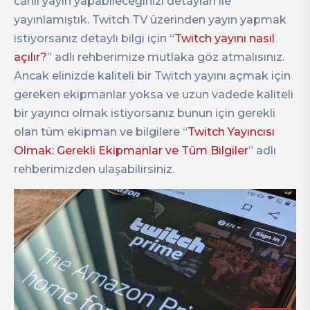
canlı yayın yapabileceğinizi detayları ile
yayınlamıştık. Twitch TV üzerinden yayın yapmak
istiyorsanız detaylı bilgi için “
Twitch yayını nasıl
açılır?
” adlı rehberimize mutlaka göz atmalısınız.
Ancak elinizde kaliteli bir Twitch yayını açmak için
gereken ekipmanlar yoksa ve uzun vadede kaliteli
bir yayıncı olmak istiyorsanız bunun için gerekli
olan tüm ekipman ve bilgilere “
Twitch Yayıncısı
Olmak: Gerekli Ekipmanlar ve Tüm Bilgiler
” adlı
rehberimizden ulaşabilirsiniz.