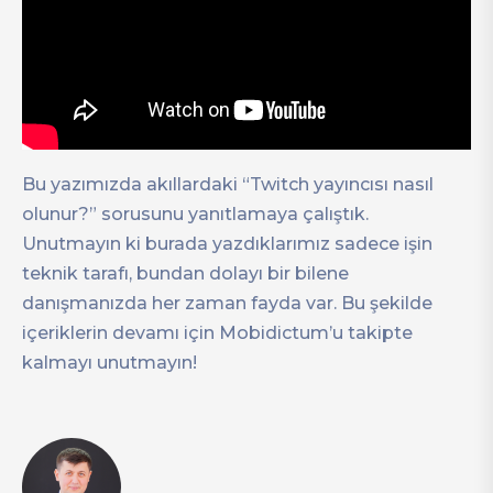
Bu yazımızda akıllardaki “Twitch yayıncısı nasıl
olunur?” sorusunu yanıtlamaya çalıştık.
Unutmayın ki burada yazdıklarımız sadece işin
teknik tarafı, bundan dolayı bir bilene
danışmanızda her zaman fayda var. Bu şekilde
içeriklerin devamı için Mobidictum’u takipte
kalmayı unutmayın!