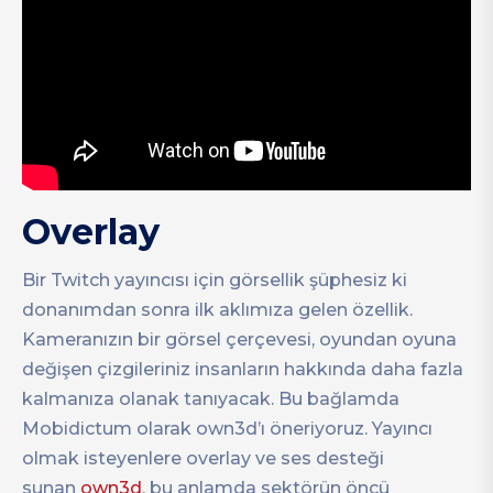
Overlay
Bir Twitch yayıncısı için görsellik şüphesiz ki
donanımdan sonra ilk aklımıza gelen özellik.
Kameranızın bir görsel çerçevesi, oyundan oyuna
değişen çizgileriniz insanların hakkında daha fazla
kalmanıza olanak tanıyacak. Bu bağlamda
Mobidictum olarak own3d’ı öneriyoruz. Yayıncı
olmak isteyenlere overlay ve ses desteği
sunan
own3d
, bu anlamda sektörün öncü