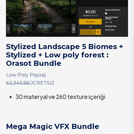
Stylized Landscape 5 Biomes +
Stylized + Low poly forest :
Orasot Bundle
Low Poly Peyzaj
₺2,343.56
ÜCRETSİZ
30 materyal ve 260 texture içeriği
Mega Magic VFX Bundle