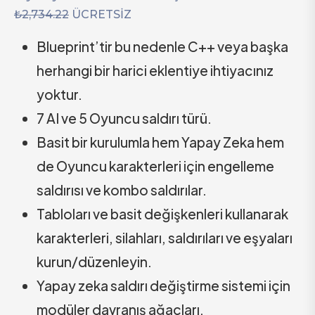
₺2,734.22
ÜCRETSİZ
Blueprint’tir bu nedenle C++ veya başka
herhangi bir harici eklentiye ihtiyacınız
yoktur.
7 AI ve 5 Oyuncu saldırı türü.
Basit bir kurulumla hem Yapay Zeka hem
de Oyuncu karakterleri için engelleme
saldırısı ve kombo saldırılar.
Tabloları ve basit değişkenleri kullanarak
karakterleri, silahları, saldırıları ve eşyaları
kurun/düzenleyin.
Yapay zeka saldırı değiştirme sistemi için
modüler davranış ağaçları.