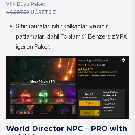
VFX Büyü Paketi
₺4,687.52
ÜCRETSİZ
Sihirli auralar, sihir kalkanları ve sihir
patlamaları dahil Toplam 61 Benzersiz VFX
içeren Paket!
World Director NPC – PRO with