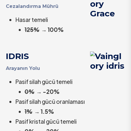
Cezalandırma Mührü
Hasar temeli
125%
→
100%
IDRIS
Arayanın Yolu
Pasif silah gücü temeli
0%
→
-20%
Pasif silah gücü oranlaması
1%
→
1.5%
Pasif kristal gücü temeli