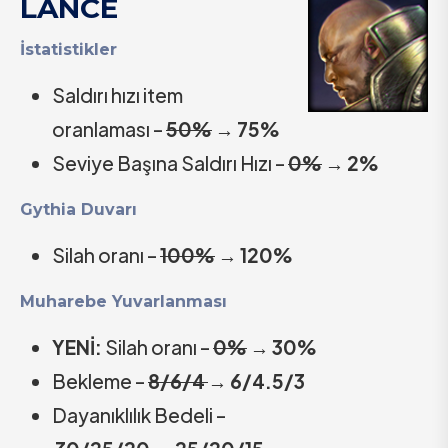
LANCE
İstatistikler
Saldırı hızı item
oranlaması –
50%
→ 75%
Seviye Başına Saldırı Hızı –
0%
→
2%
Gythia Duvarı
Silah oranı –
100%
→
120%
Muharebe Yuvarlanması
YENİ:
Silah oranı –
0%
→
30%
Bekleme –
8/6/4
→
6/4.5/3
Dayanıklılık Bedeli –