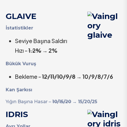
GLAIVE
İstatistikler
Seviye Başına Saldırı
Hızı –
1.2%
→
2%
Bükük Vuruş
Bekleme –
12/11/10/9/8
→
10/9/8/7/6
Kan Şarkısı
Yığın Başına Hasar –
10/15/20
→
15/20/25
IDRIS
Ayrı Yollar