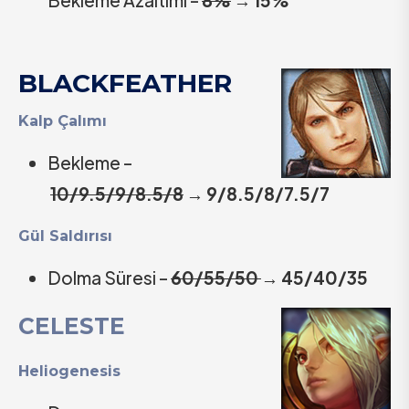
BLACKFEATHER
Kalp Çalımı
Bekleme –
10/9.5/9/8.5/8
→
9/8.5/8/7.5/7
Gül Saldırısı
Dolma Süresi –
60/55/50
→
45/40/35
CELESTE
Heliogenesis