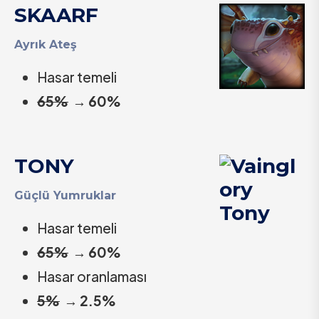
SKAARF
Ayrık Ateş
Hasar temeli
65%
→
60%
TONY
Güçlü Yumruklar
Hasar temeli
65%
→
60%
Hasar oranlaması
5%
→
2.5%