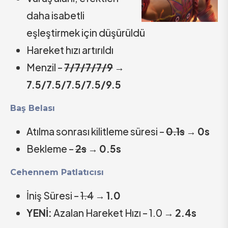
daha isabetli
eşleştirmek için düşürüldü
Hareket hızı artırıldı
Menzil –
7/7/7/7/9
→
7.5/7.5/7.5/7.5/9.5
Baş Belası
Atılma sonrası kilitleme süresi –
0.1s
→
0s
Bekleme –
2s
→
0.5s
Cehennem Patlatıcısı
İniş Süresi –
1.4
→
1.0
YENİ:
Azalan Hareket Hızı – 1.0
→
2.4s