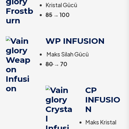
Kristal Gücü
85
→
100
WP INFUSION
Maks Silah Gücü
80
→
70
CP
INFUSIO
N
Maks Kristal