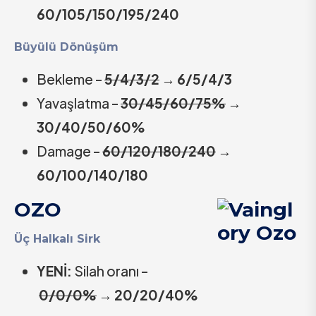
60/105/150/195/240
Büyülü Dönüşüm
Bekleme –
5/4/3/2
→ 6/5/4/3
Yavaşlatma –
30/45/60/75%
→
30/40/50/60%
Damage –
60/120/180/240
→
60/100/140/180
OZO
Üç Halkalı Sirk
YENİ:
Silah oranı –
0/0/0%
→
20/20/40%