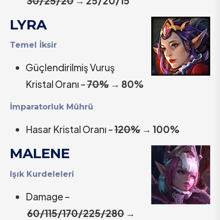
30/25/20
→
25/20/15
LYRA
Temel İksir
Güçlendirilmiş Vuruş
Kristal Oranı –
70%
→
80%
İmparatorluk Mührü
Hasar Kristal Oranı –
120%
→
100%
MALENE
Işık Kurdeleleri
Damage –
60/115/170/225/280
→