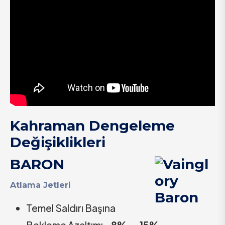
Kahraman Dengeleme
Değişiklikleri
BARON
Atlama Jetleri
Temel Saldırı Başına
Bekleme Azaltımı –
8%
→
15%