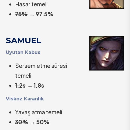
Hasar temeli
75%
→
97.5%
SAMUEL
Uyutan Kabus
Sersemletme süresi
temeli
1.2s
→
1.8s
Viskoz Karanlık
Yavaşlatma temeli
30%
→
50%