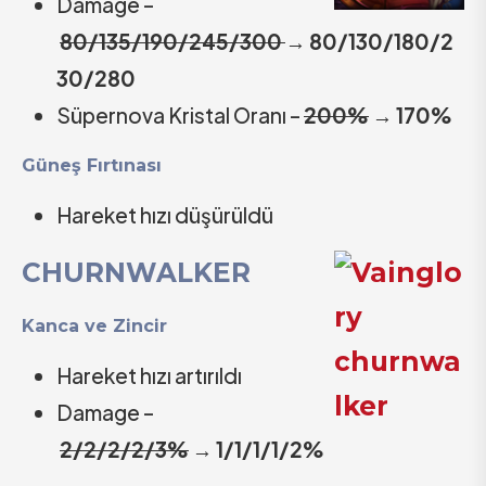
Damage –
80/135/190/245/300
→
80/130/180/2
30/280
Süpernova Kristal Oranı –
200%
→
170%
Güneş Fırtınası
Hareket hızı düşürüldü
CHURNWALKER
Kanca ve Zincir
Hareket hızı artırıldı
Damage –
2/2/2/2/3%
→
1/1/1/1/2%