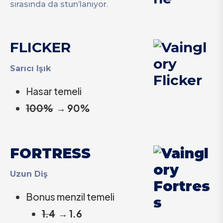
sırasında da stun’lanıyor.
FLICKER
Sarıcı Işık
Hasar temeli
100%
→
90%
FORTRESS
Uzun Diş
Bonus menzil temeli
1.4
→
1.6