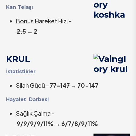
Kan Telaşı
Bonus Hareket Hızı –
2.5
→
2
KRUL
İstatistikler
Silah Gücü –
77-147
→
70-147
Hayalet Darbesi
Sağlık Çalma –
9/9/9/9/11%
→
6/7/8/9/11%