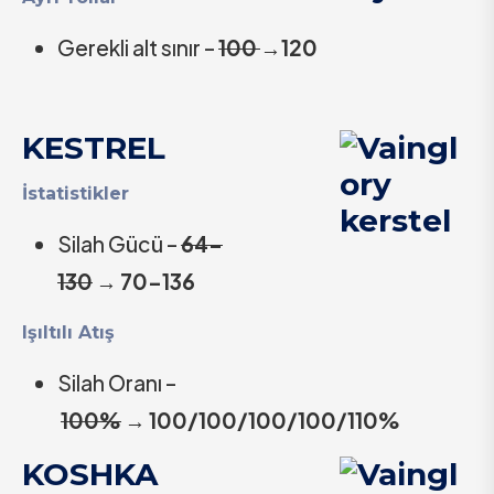
Gerekli alt sınır –
100
→
120
KESTREL
İstatistikler
Silah Gücü –
64-
130
→
70-136
Işıltılı Atış
Silah Oranı –
100%
→
100/100/100/100/110%
KOSHKA