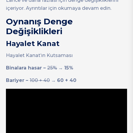
Lance ve daha fazlası için denge değişikliklerini
içeriyor. Ayrıntılar için okumaya devam edin.
Oynanış Denge
Değişiklikleri
Hayalet Kanat
Hayalet Kanat’ın Kutsaması
Binalara hasar –
25%
→
15%
Bariyer –
100 + 40
→
60 + 40