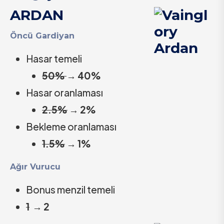
ARDAN
Öncü Gardiyan
Hasar temeli
50%
→
40%
Hasar oranlaması
2.5%
→
2%
Bekleme oranlaması
1.5%
→
1%
Ağır Vurucu
Bonus menzil temeli
1
→
2