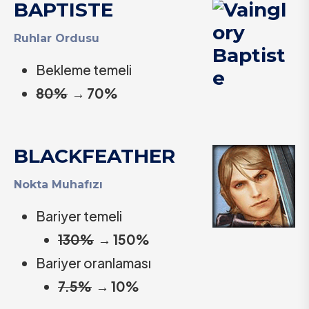
BAPTISTE
Ruhlar Ordusu
Bekleme temeli
80%
→
70%
BLACKFEATHER
Nokta Muhafızı
Bariyer temeli
130%
→
150%
Bariyer oranlaması
7.5%
→
10%