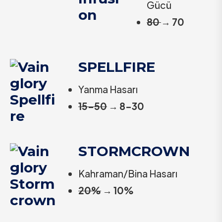
Gücü
80
→
70
SPELLFIRE
Yanma Hasarı
15-50
→
8-30
STORMCROWN
Kahraman/Bina Hasarı
20%
→
10%