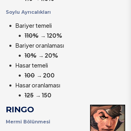
Soylu Ayrıcalıkları
Bariyer temeli
110%
→
120%
Bariyer oranlaması
10%
→
20%
Hasar temeli
100
→
200
Hasar oranlaması
125
→
150
RINGO
Mermi Bölünmesi