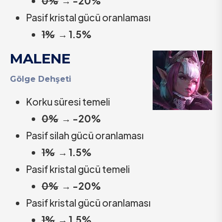
0%
→
-20%
Pasif kristal gücü oranlaması
1%
→
1.5%
MALENE
Gölge Dehşeti
Korku süresi temeli
0%
→
-20%
Pasif silah gücü oranlaması
1%
→
1.5%
Pasif kristal gücü temeli
0%
→
-20%
Pasif kristal gücü oranlaması
1%
→
1.5%