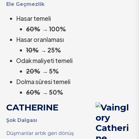
Ele Geçmezlik
Hasar temeli
60%
→
100%
Hasar oranlaması
10%
→
25%
Odak maliyeti temeli
20%
→
5%
Dolma süresi temeli
60%
→
50%
CATHERINE
Şok Dalgası
Düşmanlar artık geri dönüş