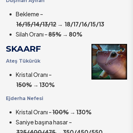
Düşman Ayıran
Bekleme –
16/15/14/13/12
→
18/17/16/15/13
Silah Oranı –
85%
→
80%
SKAARF
Ateş Tükürük
Kristal Oranı –
150%
→
130%
Ejderha Nefesi
Kristal Oranı –
100%
→
130%
Saniye başına hasar –
325/400/475
→
350/450/550