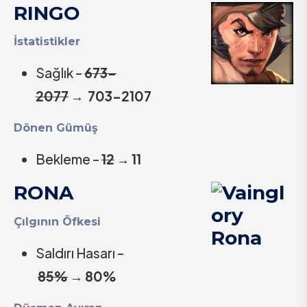
RINGO
İstatistikler
Sağlık –
673-
2077
→
703-2107
Dönen Gümüş
Bekleme –
12
→
11
RONA
Çılgının Öfkesi
Saldırı Hasarı –
85%
→
80%