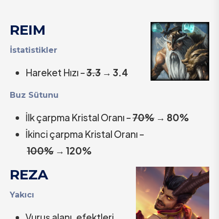
REIM
İstatistikler
Hareket Hızı –
3.3
→
3.4
Buz Sütunu
İlk çarpma Kristal Oranı –
70%
→
80%
İkinci çarpma Kristal Oranı –
100%
→
120%
REZA
Yakıcı
Vuruş alanı, efektleri