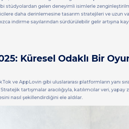
bi stüdyolardan gelen deneyimli isimlerle zenginleştirilm
ilere daha derinlemesine tasarım stratejileri ve uzun vad
zca indirme sayılarından sürdürülebilir gelir artışına k
5: Küresel Odaklı Bir Oyu
ok ve AppLovin gibi uluslararası platformların yanı sır
Stratejik tartışmalar aracılığıyla, katılımcılar veri, yapay 
ni nasıl şekillendirdiğini ele aldılar.