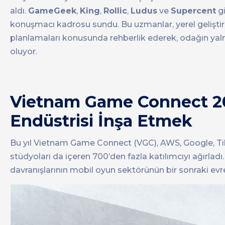
aldı.
GameGeek
,
King
,
Rollic
,
Ludus
ve
Supercent
gi
konuşmacı kadrosu sundu. Bu uzmanlar, yerel geliştiric
planlamaları konusunda rehberlik ederek, odağın yalnı
oluyor.
Vietnam Game Connect 202
Endüstrisi İnşa Etmek
Bu yıl Vietnam Game Connect (VGC), AWS, Google, TikT
stüdyoları da içeren 700’den fazla katılımcıyı ağırladı. 
davranışlarının mobil oyun sektörünün bir sonraki evresi