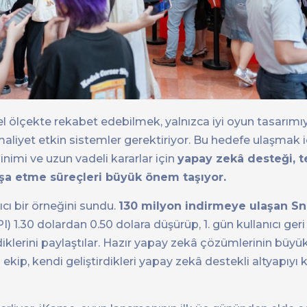
l ölçekte rekabet edebilmek, yalnızca iyi oyun tasarı
maliyet etkin sistemler gerektiriyor. Bu hedefe ulaşmak 
edinimi ve uzun vadeli kararlar için
yapay zekâ desteği, t
nşa etme süreçleri büyük önem taşıyor.
cı bir örneğini sundu.
130 milyon indirmeye ulaşan Sn
PI) 1.30 dolardan 0.50 dolara düşürüp, 1. gün kullanıcı ger
diklerini paylaştılar. Hazır yapay zekâ çözümlerinin büyük
ip, kendi geliştirdikleri yapay zekâ destekli altyapıyı k