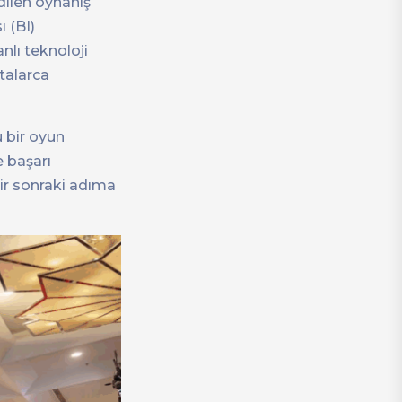
dilen oynanış
ı (BI)
nlı teknoloji
ftalarca
 bir oyun
e başarı
ir sonraki adıma