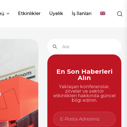
Etkinlikler
Üyelik
İş İlanları
rü
En Son Haberleri
Alın
Yaklaşan konferanslar,
zirveler ve sektör
etkinlikleri hakkında güncel
bilgi edinin.