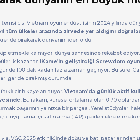
e temsilcisi Vietnam oyun endüstrisinin 2024 yılında dü
ıl tüm ülkeler arasında zirvede yer aldığını doğrulad
geride bırakarak dünyanın lideri oldu.
takip etmekle kalmıyor, dünya sahnesinde rekabet ediyor.
pülerlik kazanan
iKame’in geliştirdiği Screwdom oyun
 günde 100 dakikadan fazla zaman geçiriyor. Bu süre, C
leri geride bırakmış durumda.
farklı bir hikaye anlatıyor.
Vietnam’da günlük aktif kul
iyesinde.
Bu rakam, küresel ortalama olan 0.70 dolarda
tırmak başarının yalnızca bir parçası. Yerel stüdyolar, h
lü uygulama içi satın alma (IAP) gelirleri elde etme k
ıyla, VGC 2025 etkinliğinde doğu ve batı pazarlarından 