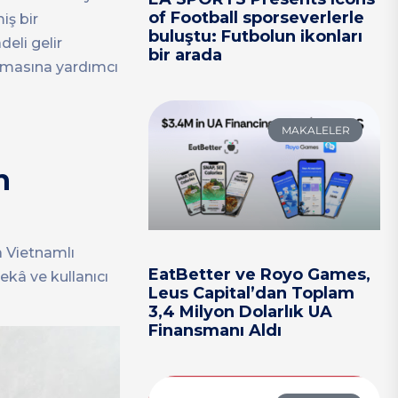
of Football sporseverlerle
iş bir
buluştu: Futbolun ikonları
eli gelir
bir arada
aymasına yardımcı
MAKALELER
n
a Vietnamlı
EatBetter ve Royo Games,
zekâ ve kullanıcı
Leus Capital’dan Toplam
3,4 Milyon Dolarlık UA
Finansmanı Aldı