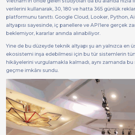
Vietnam’ın önde gelen stüdyoları da bu alanda hızla i
verilerini kullanarak, 30, 180 ve hatta 365 günlük rekla
platformunu tanıttı. Google Cloud, Looker, Python, Air
altyapısı sayesinde, iç panellere ve API’lere gerçek za
beklemiyor, kararlar anında alınabiliyor.
Yine de bu düzeyde teknik altyapı şu an yalnızca en ü
ekosistemi inşa edebilmesi için bu tür sistemlerin t
hikâyelerini vurgulamakla kalmadı, aynı zamanda bu s
geçme imkânı sundu.