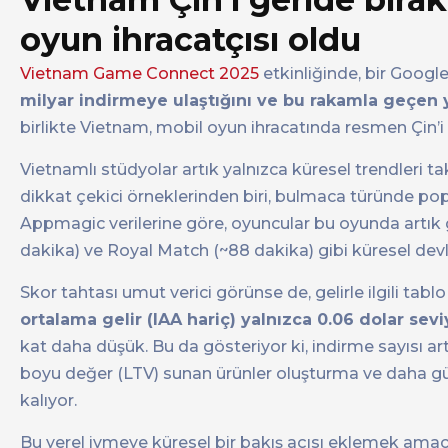
oyun ihracatçısı oldu
Vietnam Game Connect 2025
etkinliğinde, bir Googl
milyar indirmeye ulaştığını ve bu rakamla geçen y
birlikte Vietnam, mobil oyun ihracatında resmen Çin’i 
Vietnamlı stüdyolar artık yalnızca küresel trendleri 
dikkat çekici örneklerinden biri, bulmaca türünde po
Appmagic verilerine göre, oyuncular bu oyunda artık
dakika) ve Royal Match (~88 dakika) gibi küresel dev
Skor tahtası umut verici görünse de, gelirle ilgili tablo 
ortalama gelir (IAA hariç) yalnızca 0.06 dolar sev
kat daha düşük. Bu da gösteriyor ki, indirme sayısı ar
boyu değer (LTV) sunan ürünler oluşturma ve daha güç
kalıyor.
Bu yerel ivmeye küresel bir bakış açısı eklemek amac