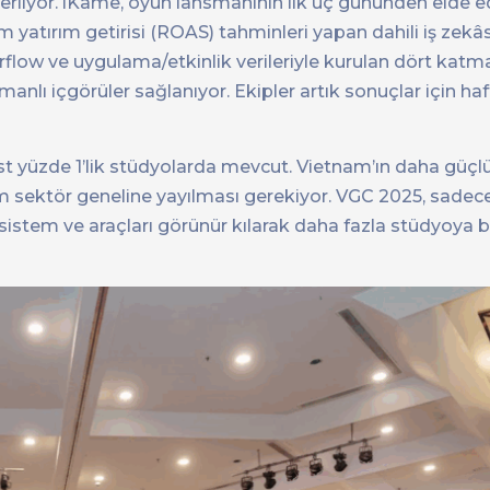
lerliyor. iKame, oyun lansmanının ilk üç gününden elde e
m yatırım getirisi (ROAS) tahminleri yapan dahili iş zekâs
flow ve uygulama/etkinlik verileriyle kurulan dört katma
manlı içgörüler sağlanıyor. Ekipler artık sonuçlar için ha
st yüzde 1’lik stüdyolarda mevcut. Vietnam’ın daha güçlü
üm sektör geneline yayılması gerekiyor. VGC 2025, sadec
istem ve araçları görünür kılarak daha fazla stüdyoya b