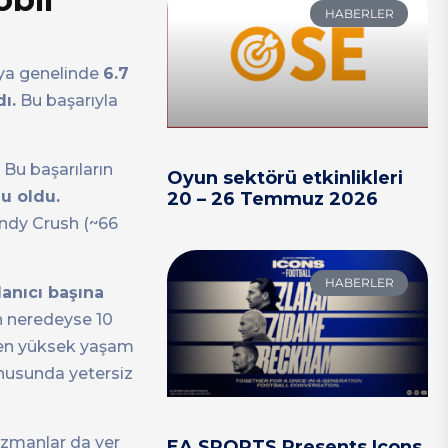
HABERLER
nya genelinde
6.7
ı.
Bu başarıyla
 Bu başarıların
Oyun sektörü etkinlikleri
u oldu.
20 – 26 Temmuz 2026
andy Crush (~66
HABERLER
lanıcı başına
n neredeyse 10
alen yüksek yaşam
onusunda yetersiz
uzmanlar da yer
EA SPORTS Presents Icons