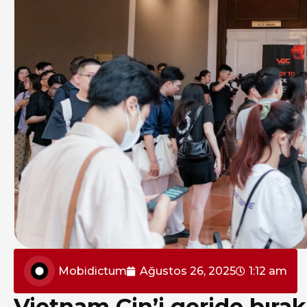
Mobidictum
Ağustos 26, 2025
1:12 am
Vietnam Çin’i geride bır