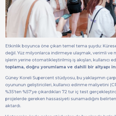
Etkinlik boyunca öne çıkan temel tema şuydu: Kürese
değil. Yüz milyonlarca indirmeye ulaşmak, verimli ve 
işlerin yerine otomatikleştirilmiş iş akışları, kullanıcı 
toplama, doğru yorumlama ve dahili bir altyapı i
Güney Koreli Supercent stüdyosu, bu yaklaşımın çarpı
oyununun geliştiricileri, kullanıcı edinme maliyetini (C
%35’ten %57’ye çıkardıkları 72 tur iç test gerçekleştir
projelerde gereken hassasiyeti sunamadığını belirten ek
aktardı.