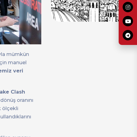
mıyla mümkün
için manuel
emiz veri
ake Clash
i dönüş oranını
 ölçekli
ullandıklarını