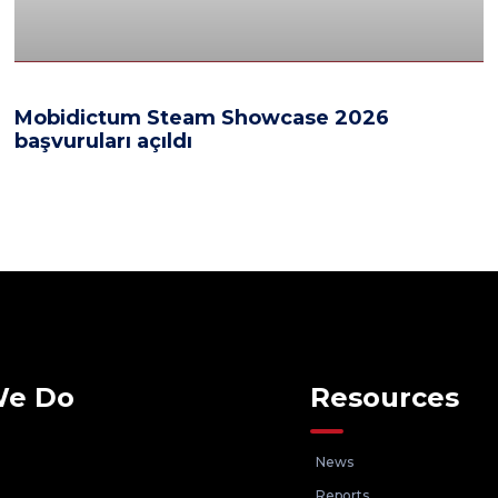
Mobidictum Steam Showcase 2026
başvuruları açıldı
We Do
Resources
News
Reports