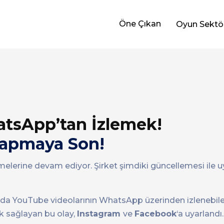
Öne Çıkan
Oyun Sektö
atsApp’tan İzlemek!
Yapmaya Son!
elerine devam ediyor. Şirket şimdiki güncellemesi ile 
larda YouTube videolarının WhatsApp üzerinden izlenebil
ık sağlayan bu olay,
Instagram
ve
Facebook
‘a uyarlandı.