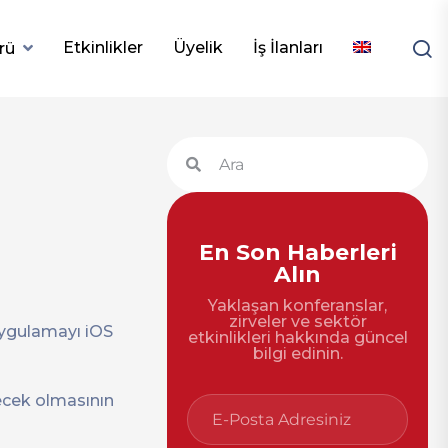
Etkinlikler
Üyelik
İş İlanları
rü
En Son Haberleri
Alın
Yaklaşan konferanslar,
zirveler ve sektör
uygulamayı iOS
etkinlikleri hakkında güncel
bilgi edinin.
ecek olmasının