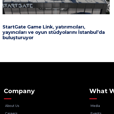
StartGate Game Link, yatırımcıları,
yayıncıları ve oyun stüdyolarını İstanbul’da
buluşturuyor
Company
What 
About Us
Media
Careers
Events