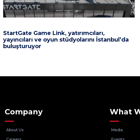
StartGate Game Link, yatırımcıları,
yayıncıları ve oyun stüdyolarını İstanbul’da
buluşturuyor
Company
What 
About Us
Media
Careers
Events