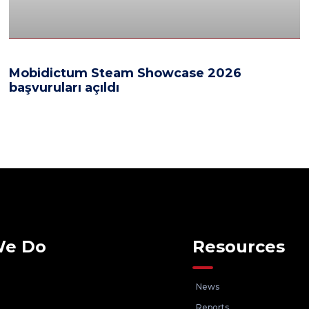
Mobidictum Steam Showcase 2026
başvuruları açıldı
We Do
Resources
News
Reports