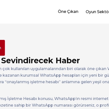
Öne Çıkan
Oyun Sektö
m
 Sevindirecek Haber
n en çok kullanılan uygulamalarından biri olarak öne çıka
me kazanan kurumsal WhatsApp hesapları için yeni bir g
ara “onaylanmış işletme hesabı” anlamına gelen yeşil ona
 İşletme Hesabı konusu, WhatsApp’ın resmi internet s
y rozetine sahip bir WhatsApp numarası görürseniz, o profi