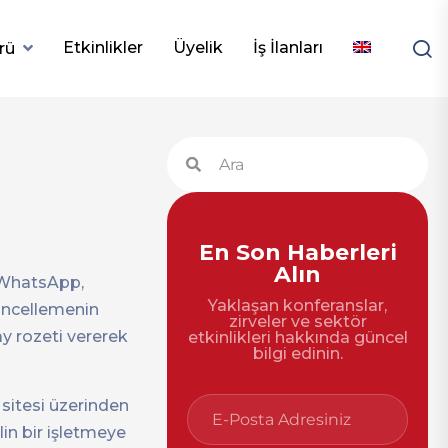
Etkinlikler
Üyelik
İş İlanları
rü
En Son Haberleri
Alın
n WhatsApp,
Yaklaşan konferanslar,
üncellemenin
zirveler ve sektör
y rozeti vererek
etkinlikleri hakkında güncel
bilgi edinin.
itesi üzerinden
lin bir işletmeye