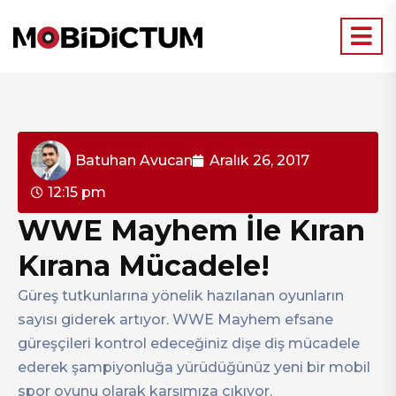
Batuhan Avucan
Aralık 26, 2017
12:15 pm
WWE Mayhem İle Kıran
Kırana Mücadele!
Güreş tutkunlarına yönelik hazılanan oyunların
sayısı giderek artıyor. WWE Mayhem efsane
güreşçileri kontrol edeceğiniz dişe diş mücadele
ederek şampiyonluğa yürüdüğünüz yeni bir mobil
spor oyunu olarak karşımıza çıkıyor.