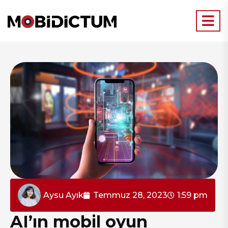
Aysu Ayık
Temmuz 28, 2023
1:59 pm
AI’ın mobil oyun