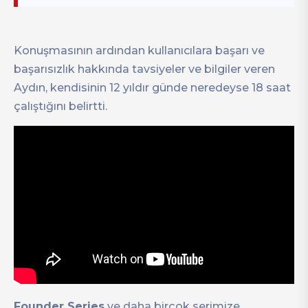
Konuşmasının ardından kullanıcılara başarı ve
başarısızlık hakkında tavsiyeler ve bilgiler veren
Aydın, kendisinin 12 yıldır günde neredeyse 18 saat
çalıştığını belirtti.
Founder Series
ve daha birçok serimize