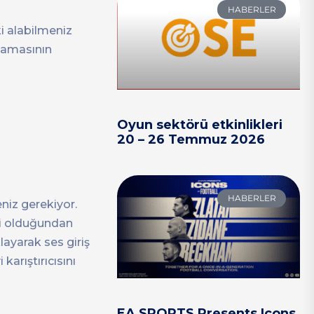
HABERLER
i alabilmeniz
ulamasının
Oyun sektörü etkinlikleri
20 – 26 Temmuz 2026
HABERLER
iz gerekiyor.
smi olduğundan
layarak ses giriş
karıştırıcısını
EA SPORTS Presents Icons