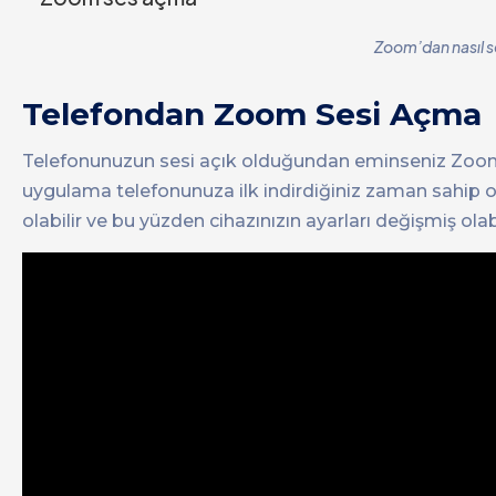
Zoom’dan nasıl se
Telefondan Zoom Sesi Açma
Telefonunuzun sesi açık olduğundan eminseniz Zoom uyg
uygulama telefonunuza ilk indirdiğiniz zaman sahip o
olabilir ve bu yüzden cihazınızın ayarları değişmiş olabil