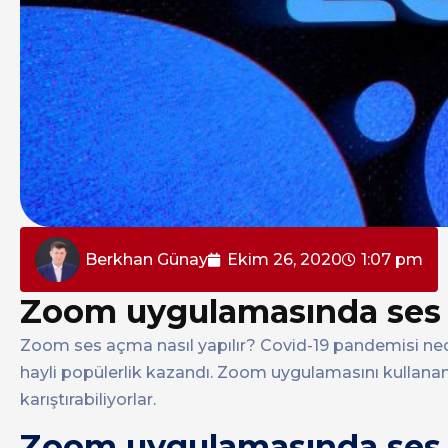
Berkhan Günay
Ekim 26, 2020
1:07 pm
Zoom uygulamasında ses a
Zoom ses açma nasıl yapılır? Covid-19 pandemisi ne
hayli popülerlik kazandı. Zoom uygulamasını kullana
karıştırabiliyorlar.
Zoom uygulamasında ses a