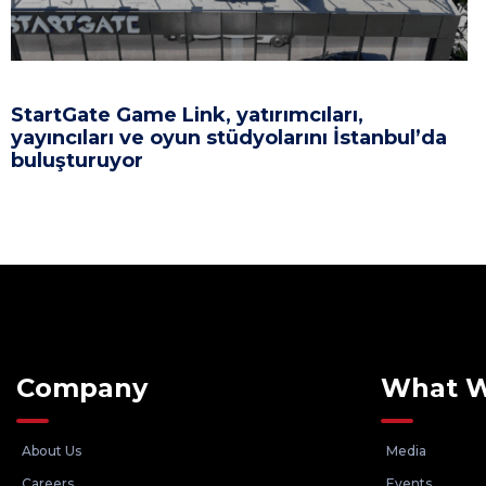
StartGate Game Link, yatırımcıları,
yayıncıları ve oyun stüdyolarını İstanbul’da
buluşturuyor
Company
What 
About Us
Media
Careers
Events