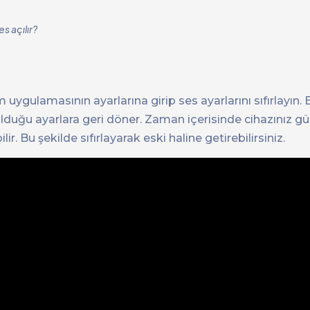
s açılır?
ulamasının ayarlarına girip ses ayarlarını sıfırlayın. 
lduğu ayarlara geri döner. Zaman içerisinde cihazınız g
ir. Bu şekilde sıfırlayarak eski haline getirebilirsiniz.