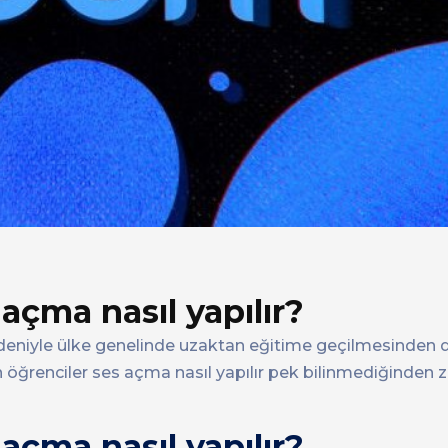
çma nasıl yapılır?
deniyle ülke genelinde uzaktan eğitime geçilmesinden 
n öğrenciler ses açma nasıl yapılır pek bilinmediğinde
çma nasıl yapılır?