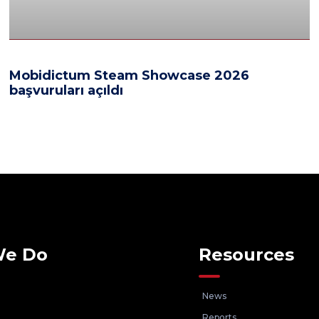
Mobidictum Steam Showcase 2026
başvuruları açıldı
We Do
Resources
News
Reports