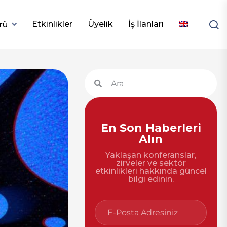
Etkinlikler
Üyelik
İş İlanları
rü
En Son Haberleri
Alın
Yaklaşan konferanslar,
zirveler ve sektör
etkinlikleri hakkında güncel
bilgi edinin.