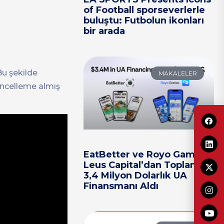
of Football sporseverlerle
buluştu: Futbolun ikonları
bir arada
Bu şekilde
MAKALELER
üncelleme almış
EatBetter ve Royo Games,
Leus Capital’dan Toplam
3,4 Milyon Dolarlık UA
Finansmanı Aldı