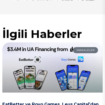
İlgili Haberler
MAKALELER
EatBetter ve Royo Games, Leus Capital’dan