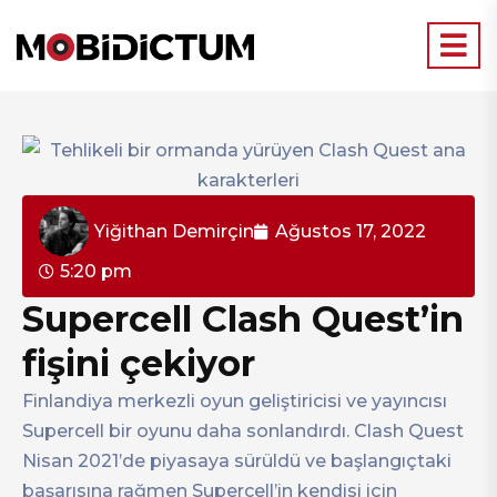
Yiğithan Demirçin
Ağustos 17, 2022
5:20 pm
Supercell Clash Quest’in
fişini çekiyor
Finlandiya merkezli oyun geliştiricisi ve yayıncısı
Supercell bir oyunu daha sonlandırdı. Clash Quest
Nisan 2021’de piyasaya sürüldü ve başlangıçtaki
başarısına rağmen Supercell’in kendisi için