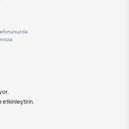
elefonunuzda
rınıza
yor.
etkinleştirin.