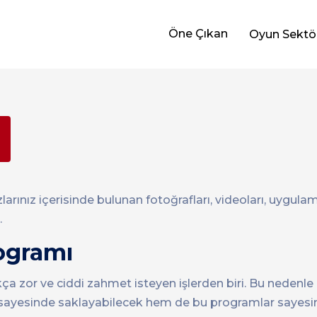
Öne Çıkan
Oyun Sektö
ı
arınız içerisinde bulunan fotoğrafları, videoları, uygulam
.
rogramı
dukça zor ve ciddi zahmet isteyen işlerden biri. Bu nede
arı sayesinde saklayabilecek hem de bu programlar saye