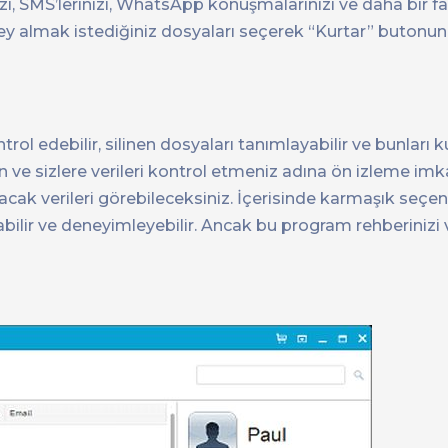
i, SMS’lerinizi, WhatsApp konuşmalarınızı ve daha bir faz
şey almak istediğiniz dosyaları seçerek “Kurtar” buton
ol edebilir, silinen dosyaları tanımlayabilir ve bunları kur
 ve sizlere verileri kontrol etmeniz adına ön izleme imk
acak verileri görebileceksiniz. İçerisinde karmaşık seçe
bilir ve deneyimleyebilir. Ancak bu program rehberinizi