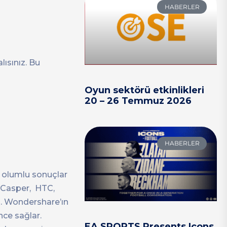
HABERLER
ısınız. Bu
Oyun sektörü etkinlikleri
20 – 26 Temmuz 2026
HABERLER
e olumlu sonuçlar
, Casper, HTC,
iz. Wondershare’ın
ence sağlar.
EA SPORTS Presents Icons