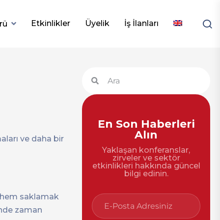
Etkinlikler
Üyelik
İş İlanları
rü
En Son Haberleri
Alın
aları ve daha bir
Yaklaşan konferanslar,
zirveler ve sektör
etkinlikleri hakkında güncel
bilgi edinin.
nle hem saklamak
sinde zaman