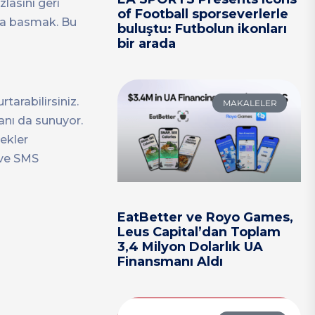
lasını geri
of Football sporseverlerle
una basmak. Bu
buluştu: Futbolun ikonları
bir arada
tarabilirsiniz.
MAKALELER
anı da sunuyor.
nekler
 ve SMS
EatBetter ve Royo Games,
Leus Capital’dan Toplam
3,4 Milyon Dolarlık UA
Finansmanı Aldı