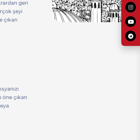
krardan geri
irçok şeyi
ne çıkan
osyanızı
ın öne çıkan
veya