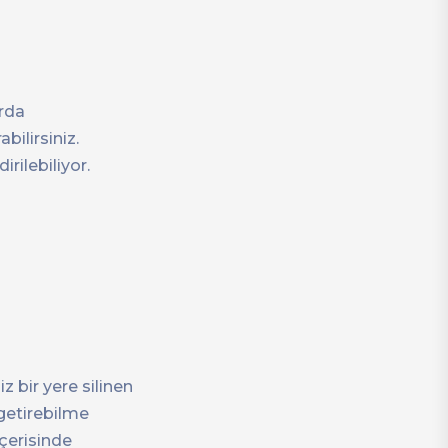
arda
ilirsiniz.
rilebiliyor.
z bir yere silinen
 getirebilme
içerisinde